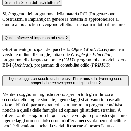
Si studia Storia dell’architettura?
Sì, è oggetto del programma della materia PCI (Progettazione
Costruzioni e Impianti); in genere la materia si approfondisce al
quinto anno anche se vengono effettuati richiami in tutto il triennio.
Quali software si imparano ad usare?
Gli strumenti principali del pacchetto
Office
(
Word
,
Excel
) anche in
versione online di Google, tutta suite
Google for Education
,
programmi di disegno vettoriale (
CAD
), programmi di modellazione
BIM (
Archicad
), programmi di contabilità edile (
PRIMUS
).
I gemellaggi con scuole di altri paesi, l’Erasmus e l’eTwinning sono
progetti che coinvolgono tutti gli indirizzi?
Mentre i soggiorni linguistici sono aperti a tutti gli indirizzi a
seconda delle lingue studiate, i gemellaggi si attivano in base alle
disponibilità di partner stranieri a strutturare un progetto condiviso,
nonché a quella delle famiglie ad ospitare gli studenti stranieri. A
differenza dei soggiorni linguistici, che vengono proposti ogni anno,
i gemellaggi non costituiscono un’offerta necessariamente ripetibile
perché dipendono anche da variabili esterne al nostro Istituto.