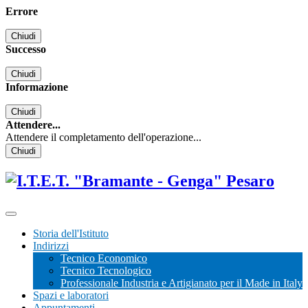
Errore
Chiudi
Successo
Chiudi
Informazione
Chiudi
Attendere...
Attendere il completamento dell'operazione...
Chiudi
Storia dell'Istituto
Indirizzi
Tecnico Economico
Tecnico Tecnologico
Professionale Industria e Artigianato per il Made in Italy
Spazi e laboratori
Appuntamenti