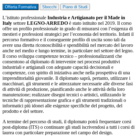
Offerta Formativa
Sbocchi
Piano di Studi
L’istituto professionale
Industria e Artigianato per il Made in
Italy
settore
LEGNO-ARREDO
è stato istituito nel 2019. Il corso
offre un profilo professionale in grado di misurarsi con l’esigenza di
mestieri e professioni strategici per l’economia del territorio. Infatti il
percorso formativo e il conseguente profilo di uscita sono tali da
avere una diretta riconoscibilità e spendibilità nel mercato del lavoro
anche nel medio e lungo termine, in particolare nel settore del legno.
Il corso sviluppa competenze tecnico – professionalizzanti che
consentono al diplomato di intervenire nei processi produttivi
industriali e artigianali con adeguate capacità decisionali e
competenze, con spirito di iniziativa anche nella prospettiva di una
imprenditorialità giovanile. Il diplomato saprà, pertanto, utilizzare i
macchinari, gli strumenti e le attrezzature necessarie alle diverse fasi
di attività di produzione, pianificando anche le attività della loro
manutenzione; realizzare disegni tecnici o artistici, utilizzando le
tecniche di rappresentazione grafica e gli strumenti tradizionali o
informatici più idonei alle esigenze specifiche del progetto, del
prodotto e del settore.
A termine del percorso di studi, il diplomato potrà frequentare corsi
post-diploma (ITS) o continuare gli studi iscrivendosi a tutti i corsi di
laurea con particolare preparazione nel campo del design.