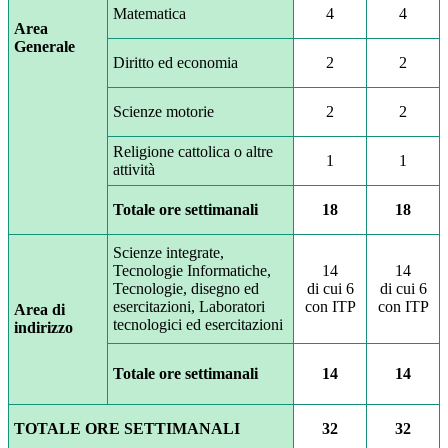
Matematica
4
4
Area
Generale
Diritto ed economia
2
2
Scienze motorie
2
2
Religione cattolica o altre
1
1
attività
Totale ore settimanali
18
18
Scienze integrate,
Tecnologie Informatiche,
14
14
Tecnologie, disegno ed
di cui 6
di cui 6
esercitazioni, Laboratori
con ITP
con ITP
Area di
tecnologici ed esercitazioni
indirizzo
Totale ore settimanali
14
14
TOTALE ORE SETTIMANALI
32
32