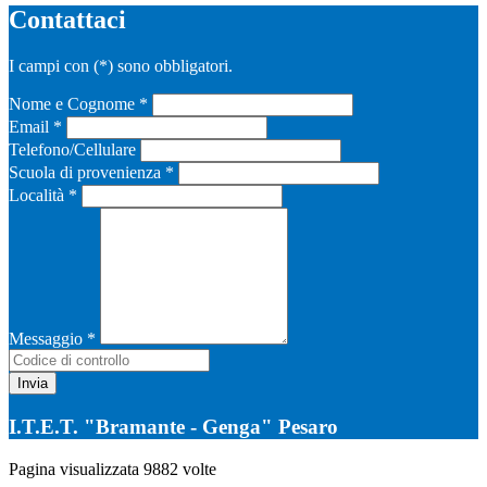
Contattaci
I campi con
(*)
sono obbligatori.
Nome e Cognome *
Email *
Telefono/Cellulare
Scuola di provenienza *
Località *
Messaggio *
I.T.E.T. "Bramante - Genga" Pesaro
Pagina visualizzata
9882
volte