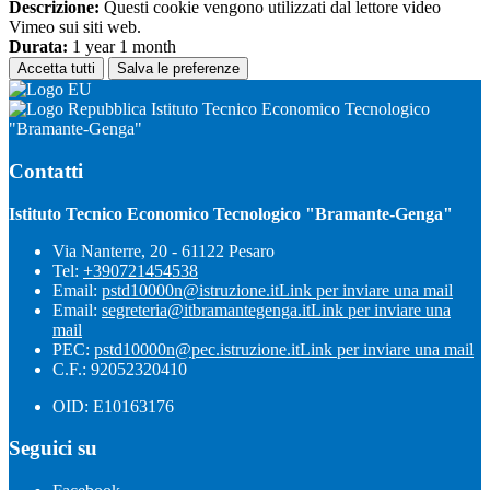
Descrizione:
Questi cookie vengono utilizzati dal lettore video
Vimeo sui siti web.
Durata:
1 year 1 month
Accetta tutti
Salva le preferenze
Istituto Tecnico Economico Tecnologico
"Bramante-Genga"
Contatti
Istituto Tecnico Economico Tecnologico "Bramante-Genga"
Via Nanterre, 20 - 61122 Pesaro
Tel:
+390721454538
Email:
pstd10000n@istruzione.it
Link per inviare una mail
Email:
segreteria@itbramantegenga.it
Link per inviare una
mail
PEC:
pstd10000n@pec.istruzione.it
Link per inviare una mail
C.F.: 92052320410
OID: E10163176
Seguici su