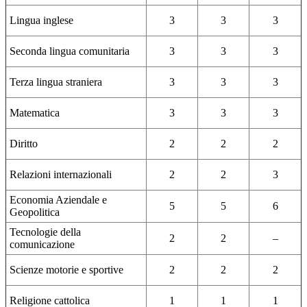
Lingua inglese
3
3
3
Seconda lingua comunitaria
3
3
3
Terza lingua straniera
3
3
3
Matematica
3
3
3
Diritto
2
2
2
Relazioni internazionali
2
2
3
Economia Aziendale e
5
5
6
Geopolitica
Tecnologie della
2
2
–
comunicazione
Scienze motorie e sportive
2
2
2
Religione cattolica
1
1
1