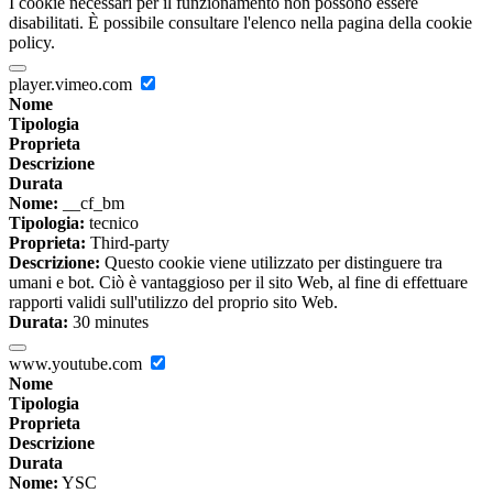
I cookie necessari per il funzionamento non possono essere
disabilitati. È possibile consultare l'elenco nella pagina della cookie
policy.
player.vimeo.com
Nome
Tipologia
Proprieta
Descrizione
Durata
Nome:
__cf_bm
Tipologia:
tecnico
Proprieta:
Third-party
Descrizione:
Questo cookie viene utilizzato per distinguere tra
umani e bot. Ciò è vantaggioso per il sito Web, al fine di effettuare
rapporti validi sull'utilizzo del proprio sito Web.
Durata:
30 minutes
www.youtube.com
Nome
Tipologia
Proprieta
Descrizione
Durata
Nome:
YSC