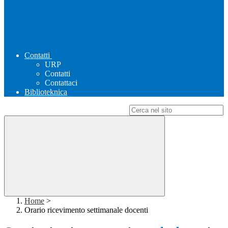
Contatti
URP
Contatti
Contattaci
Biblioteknica
Campo di ricerca per le pagine del sito
Home
>
Orario ricevimento settimanale docenti