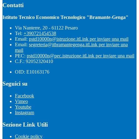
Contatti
Istituto Tecnico Economico Tecnologico "Bramante-Genga"
Via Nanterre, 20 - 61122 Pesaro
Tel:
+390721454538
Email:
pstd10000n@istruzione.it
Link per inviare una mail
Email:
segreteria@itbramantegenga.it
Link per inviare una
mail
PEC:
pstd10000n@pec.istruzione.it
Link per inviare una mail
C.F.: 92052320410
OID: E10163176
Seguici su
Facebook
Vimeo
Youtube
Instagram
Sezione Link Utili
Cookie policy