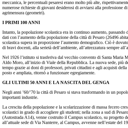
meccanica, le percentuali pesaresi erano molto più alte, rispettivamen
numerose richieste di giovani desiderosi di avviarsi alla professione d
agrimensura (geometri).
I PRIMI 100 ANNI
Intanto, la popolazione scolastica era in continuo aumento, passando 
dati con l’aumento della popolazione della città di Pesaro (26496 abit
scolastica supera in proporzione l’aumento demografico. Ciò è dovuto no
di bravi docenti, alla serietà dell’ambiente, all’attrezzatura sempre all’
Nel 1926 l’istituto si trasferiva dal vecchio convento di Santa Maria 
Aldo Moro, all’inizio di Viale della Repubblica. La nuova sede, più de
tempo grazie ai doni di professori, privati cittadini e agli acquisti 
posto e ampliata, ritornò a funzionare egregiamente.
GLI ULTIMI 50 ANNI E LA NASCITA DEL GENGA
Negli anni ’60/’70 la città di Pesaro si stava trasformando in un popol
importanti industrie.
La crescita della popolazione e la scolarizzazione di massa fecero cres
scolastici in grado di accogliere gli studenti; nella zona a sud di Pesa
(Autostrada A14), venne costruito il Campus scolastico, su progetto del
all’attuale sede di Via Nanterre, al Campus, avvenne nell’estate del 1