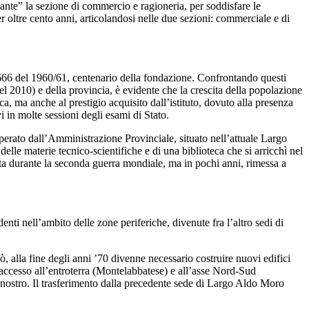
ante” la sezione di commercio e ragioneria, per soddisfare le
r oltre cento anni, articolandosi nelle due sezioni: commerciale e di
 666 del 1960/61, centenario della fondazione. Confrontando questi
 2010) e della provincia, è evidente che la crescita della popolazione
, ma anche al prestigio acquisito dall’istituto, dovuto alla presenza
vi in molte sessioni degli esami di Stato.
perato dall’Amministrazione Provinciale, situato nell’attuale Largo
le materie tecnico-scientifiche e di una biblioteca che si arricchì nel
ata durante la seconda guerra mondiale, ma in pochi anni, rimessa a
ti nell’ambito delle zone periferiche, divenute fra l’altro sedi di
, alla fine degli anni ’70 divenne necessario costruire nuovi edifici
 d’accesso all’entroterra (Montelabbatese) e all’asse Nord-Sud
il nostro. Il trasferimento dalla precedente sede di Largo Aldo Moro