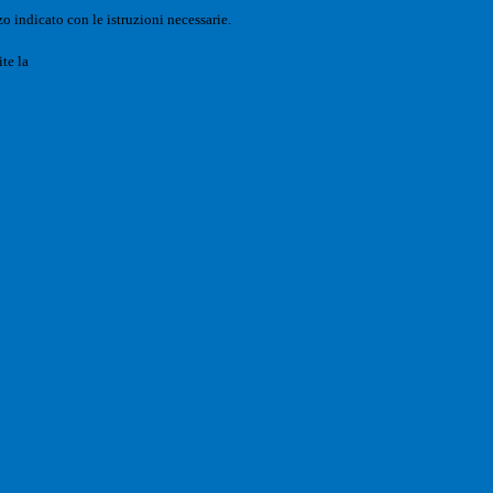
o indicato con le istruzioni necessarie.
ite la
Login Spaggiari