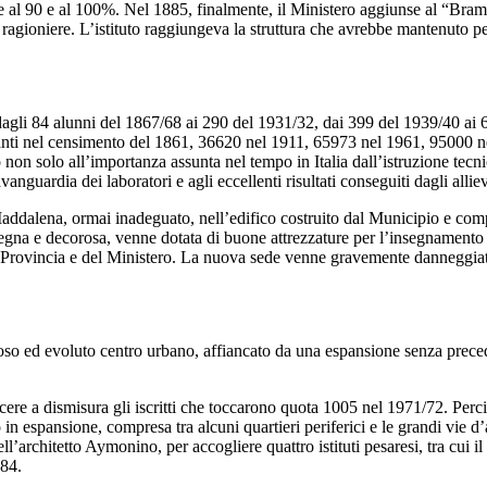
te al 90 e al 100%. Nel 1885, finalmente, il Ministero aggiunse al “Bram
i ragioniere. L’istituto raggiungeva la struttura che avrebbe mantenuto pe
dagli 84 alunni del 1867/68 ai 290 del 1931/32, dai 399 del 1939/40 ai
anti nel censimento del 1861, 36620 nel 1911, 65973 nel 1961, 95000 nel
n solo all’importanza assunta nel tempo in Italia dall’istruzione tecnica
avanguardia dei laboratori e agli eccellenti risultati conseguiti dagli allie
Maddalena, ormai inadeguato, nell’edifico costruito dal Municipio e com
gna e decorosa, venne dotata di buone attrezzature per l’insegnamento del
della Provincia e del Ministero. La nuova sede venne gravemente danneggi
oso ed evoluto centro urbano, affiancato da una espansione senza preceden
cere a dismisura gli iscritti che toccarono quota 1005 nel 1971/72. Perciò
ro in espansione, compresa tra alcuni quartieri periferici e le grandi vie
l’architetto Aymonino, per accogliere quattro istituti pesaresi, tra cui 
984.