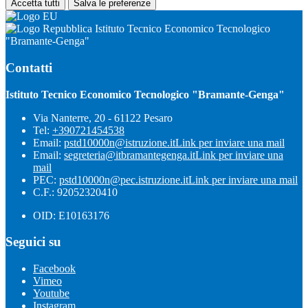
Accetta tutti
Salva le preferenze
Istituto Tecnico Economico Tecnologico
"Bramante-Genga"
Contatti
Istituto Tecnico Economico Tecnologico "Bramante-Genga"
Via Nanterre, 20 - 61122 Pesaro
Tel:
+390721454538
Email:
pstd10000n@istruzione.it
Link per inviare una mail
Email:
segreteria@itbramantegenga.it
Link per inviare una
mail
PEC:
pstd10000n@pec.istruzione.it
Link per inviare una mail
C.F.: 92052320410
OID: E10163176
Seguici su
Facebook
Vimeo
Youtube
Instagram