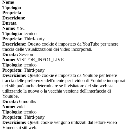
Nome
Tipologia
Proprieta
Descrizione
Durata
Nome:
YSC
Tipologia:
tecnico
Proprieta:
Third-party
Descrizione:
Questo cookie è impostato da YouTube per tenere
traccia delle visualizzazioni dei video incorporati.
Durata:
Session
Nome:
VISITOR_INFO1_LIVE
Tipologia:
tecnico
Proprieta:
Third-party
Descrizione:
Questo cookie è impostato da Youtube per tenere
traccia delle preferenze dell'utente per i video di Youtube incorporati
nei siti; può anche determinare se il visitatore del sito web sta
utilizzando la nuova o la vecchia versione dell'interfaccia di
Youtube.
Durata:
6 months
Nome:
vuid
Tipologia:
tecnico
Proprieta:
Third-party
Descrizione:
Questi cookie vengono utilizzati dal lettore video
Vimeo sui siti web.