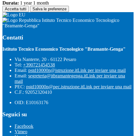
Durata:
1 year 1 month
Accetta tutti
Salva le preferenze
Istituto Tecnico Economico Tecnologico
"Bramante-Genga"
Contatti
Istituto Tecnico Economico Tecnologico "Bramante-Genga"
Via Nanterre, 20 - 61122 Pesaro
Tel:
+390721454538
Email:
pstd10000n@istruzione.it
Link per inviare una mail
Email:
segreteria@itbramantegenga.it
Link per inviare una
mail
PEC:
pstd10000n@pec.istruzione.it
Link per inviare una mail
C.F.: 92052320410
OID: E10163176
Seguici su
Facebook
Vimeo