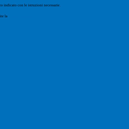
o indicato con le istruzioni necessarie.
ite la
Login Spaggiari