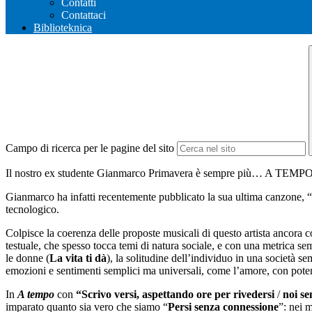
Contatti
Contattaci
Biblioteknica
Campo di ricerca per le pagine del sito
Il nostro ex studente Gianmarco Primavera è sempre più… A TEMP
Gianmarco ha infatti recentemente pubblicato la sua ultima canzone, “
tecnologico.
Colpisce la coerenza delle proposte musicali di questo artista ancora c
testuale, che spesso tocca temi di natura sociale, e con una metrica se
le donne (
La vita ti dà
), la solitudine dell’individuo in una società s
emozioni e sentimenti semplici ma universali, come l’amore, con potenz
In
A tempo
con
“Scrivo versi, aspettando ore per rivedersi
/
noi se
imparato quanto sia vero che siamo “
Persi senza connessione
”: nei 