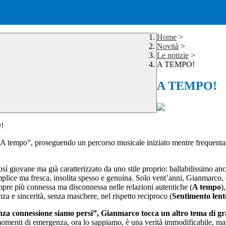
Home
>
Novità
>
Le notizie
>
A TEMPO!
A TEMPO!
O!
A tempo”, proseguendo un percorso musicale iniziato mentre frequentava
osì giovane ma già caratterizzato da uno stile proprio: ballabilissimo anc
mplice ma fresca, insolita spesso e genuina. Solo vent’anni, Gianmarco, 
empre più connessa ma disconnessa nelle relazioni autentiche (
A tempo
)
a e sincerità, senza maschere, nel rispetto reciproco (
Sentimento lent
nza connessione siamo persi”, Gianmarco tocca un altro tema di gra
momenti di emergenza, ora lo sappiamo, è una verità immodificabile, m