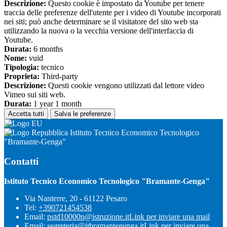
Descrizione:
Questo cookie è impostato da Youtube per tenere
traccia delle preferenze dell'utente per i video di Youtube incorporati
nei siti; può anche determinare se il visitatore del sito web sta
utilizzando la nuova o la vecchia versione dell'interfaccia di
Youtube.
Durata:
6 months
Nome:
vuid
Tipologia:
tecnico
Proprieta:
Third-party
Descrizione:
Questi cookie vengono utilizzati dal lettore video
Vimeo sui siti web.
Durata:
1 year 1 month
Accetta tutti
Salva le preferenze
Istituto Tecnico Economico Tecnologico
"Bramante-Genga"
Contatti
Istituto Tecnico Economico Tecnologico "Bramante-Genga"
Via Nanterre, 20 - 61122 Pesaro
Tel:
+390721454538
Email:
pstd10000n@istruzione.it
Link per inviare una mail
Email:
segreteria@itbramantegenga.it
Link per inviare una