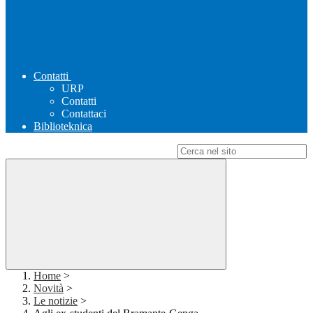
Contatti
URP
Contatti
Contattaci
Biblioteknica
Campo di ricerca per le pagine del sito
Home
>
Novità
>
Le notizie
>