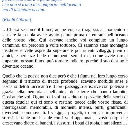
che non si tratta di scomparire nell’oceano
ma di diventare oceano.
(
Khalil Gibran
)
…Chissà se come il fiume, anche voi, cari ragazzi, al momento di
lasciare la scuola avete avuto paura prima di entrare nell’oceano
delle vostre vite. Qui avevate anche voi compiuto un lungo
cammino, un percorso a volte tortuoso. Ci saranno state montagne
insidiose e vette aspre da superare e poi ridenti villaggi, pieni di
amici, esperienze belle e momenti sereni ma, come avete ormai
imparato, nessun fiume può tornare indietro, perché il suo destino è
diventare oceano.
Quello che la poesia non dice però è che i fiumi nel loro lungo corso
segnano il territorio di tracce profonde, scavano morbide anse e
lasciano detriti luccicanti e il loro passaggio si iscrive con potenza e
grazia nella memoria e nell’anima delle terre che hanno lambito.
Così anche voi. Ognuno di voi ha scritto un pezzetto della storia di
questa scuola: qui ci sono e restano tracce delle vostre risate, di
interrogazioni memorabili, di momenti intensi, buffi, gratificanti,
divertenti, commoventi. I viaggi, i progetti, i ritardi, i rimproveri, i
sorrisi, le tante ore in aule con i vetri appannati, i vostri corpi che
crescevano dietro ai banchi, i sussurri, i boati di gioia, i rari silenzi…