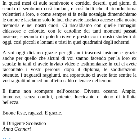
In questi mesi di aule semivuote e corridoi deserti, quei giorni di
scuola ci sembrano così lontani, e così belli che il ricordo torna
volentieri a loro, e come sempre si fa nella nostalgia dimentichiamo
le ombre e lasciamo solo le luci che avete lasciato accese nella nostra
memoria e nei nostri cuori. Ci riscaldiamo con quelle immagini
chiassose e colorate, con le cartoline dei tanti momenti passati
insieme, sperando di poterli rivivere presto con i nostri studenti di
oggi, così piccoli e lontani e tristi in quei quadratini degli schermi.
A voi oggi diciamo grazie per gli anni trascorsi insieme e grazie
anche per quello che alcuni di voi stanno facendo per la loro ex
scuola: in tanti ci avete inviato video e testimonianze in cui ci avete
raccontato i vostri percorsi dopo il diploma, le soddisfazioni
ottenute, i traguardi raggiunti, ma soprattutto ci avete fatto sentire la
vostra gratitudine ed un affetto caldo e tenace nel tempo.
Il fiume non scompare nell’oceano. Diventa oceano. Ampio,
immenso, senza confini, potente, luccicante e pieno di infinita
bellezza.
Buone feste, ragazzi. E grazie.
Il Dirigente Scolastico
Anna Gennari