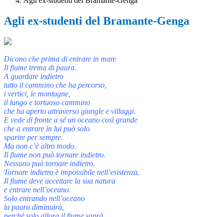
Agli ex-studenti del Bramante-Genga
Agli ex-studenti del Bramante-Genga
Dicono che prima di entrare in mare
Il fiume trema di paura.
A guardare indietro
tutto il cammino che ha percorso,
i vertici, le montagne,
il lungo e tortuoso cammino
che ha aperto attraverso giungle e villaggi.
E vede di fronte a sé un oceano così grande
che a entrare in lui può solo
sparire per sempre.
Ma non c’è altro modo.
Il fiume non può tornare indietro.
Nessuno può tornare indietro.
Tornare indietro è impossibile nell’esistenza.
Il fiume deve accettare la sua natura
e entrare nell’oceano.
Solo entrando nell’oceano
la paura diminuirà,
perché solo allora il fiume saprà