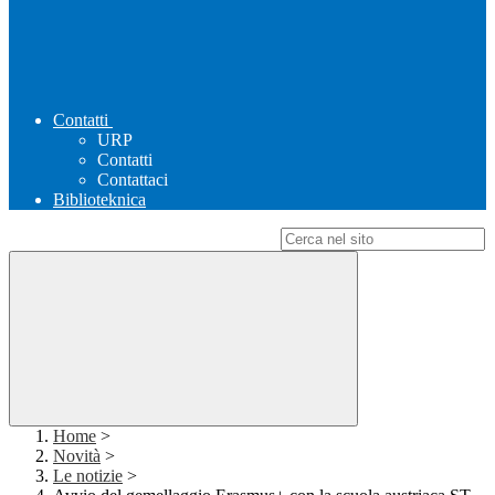
Contatti
URP
Contatti
Contattaci
Biblioteknica
Campo di ricerca per le pagine del sito
Home
>
Novità
>
Le notizie
>