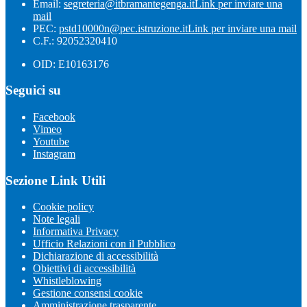
Email:
segreteria@itbramantegenga.it
Link per inviare una
mail
PEC:
pstd10000n@pec.istruzione.it
Link per inviare una mail
C.F.: 92052320410
OID: E10163176
Seguici su
Facebook
Vimeo
Youtube
Instagram
Sezione Link Utili
Cookie policy
Note legali
Informativa Privacy
Ufficio Relazioni con il Pubblico
Dichiarazione di accessibilità
Obiettivi di accessibilità
Whistleblowing
Gestione consensi cookie
Amministrazione trasparente