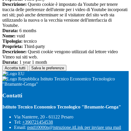
Descrizione:
Questo cookie è impostato da Youtube per tenere
traccia delle preferenze dell'utente per i video di Youtube incorporati
nei siti; può anche determinare se il visitatore del sito web sta
utilizzando la nuova o la vecchia versione dell'interfaccia di
Youtube.
Durata:
6 months
Nome:
vuid
Tipologia:
tecnico
Proprieta:
Third-party
Descrizione:
Questi cookie vengono utilizzati dal lettore video
Vimeo sui siti web.
Durata:
1 year 1 month
Accetta tutti
Salva le preferenze
Istituto Tecnico Economico Tecnologico
"Bramante-Genga"
Contatti
Istituto Tecnico Economico Tecnologico "Bramante-Genga"
Via Nanterre, 20 - 61122 Pesaro
Tel:
+390721454538
Email:
pstd10000n@istruzione.it
Link per inviare una mail