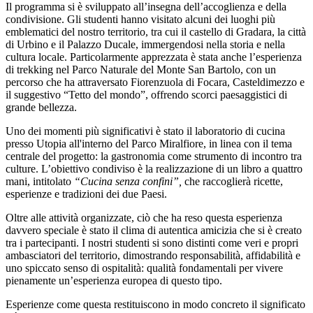
Il programma si è sviluppato all’insegna dell’accoglienza e della
condivisione. Gli studenti hanno visitato alcuni dei luoghi più
emblematici del nostro territorio, tra cui il castello di Gradara, la città
di Urbino e il Palazzo Ducale, immergendosi nella storia e nella
cultura locale. Particolarmente apprezzata è stata anche l’esperienza
di trekking nel Parco Naturale del Monte San Bartolo, con un
percorso che ha attraversato Fiorenzuola di Focara, Casteldimezzo e
il suggestivo “Tetto del mondo”, offrendo scorci paesaggistici di
grande bellezza.
Uno dei momenti più significativi è stato il laboratorio di cucina
presso Utopia all'interno del Parco Miralfiore, in linea con il tema
centrale del progetto: la gastronomia come strumento di incontro tra
culture. L’obiettivo condiviso è la realizzazione di un libro a quattro
mani, intitolato
“Cucina senza confini”
,
che raccoglierà ricette,
esperienze e tradizioni dei due Paesi.
Oltre alle attività organizzate, ciò che ha reso questa esperienza
davvero speciale è stato il clima di autentica amicizia che si è creato
tra i partecipanti. I nostri studenti si sono distinti come veri e propri
ambasciatori del territorio, dimostrando responsabilità, affidabilità e
uno spiccato senso di ospitalità: qualità fondamentali per vivere
pienamente un’esperienza europea di questo tipo.
Esperienze come questa restituiscono in modo concreto il significato