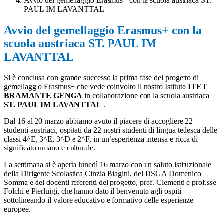
Avvio del gemellaggio Erasmus+ con la scuola austriaca ST.
PAUL IM LAVANTTAL
Avvio del gemellaggio Erasmus+ con la
scuola austriaca ST. PAUL IM
LAVANTTAL
Si è conclusa con grande successo la prima fase del progetto di
gemellaggio Erasmus+ che vede coinvolto il nostro Istituto
ITET
BRAMANTE GENGA
in collaborazione con la scuola austriaca
S
T. PAUL IM LAVANTTAL
.
Dal 16 al 20 marzo abbiamo avuto il piacere di accogliere 22
studenti austriaci, ospitati da 22 nostri studenti di lingua tedesca delle
classi 4^E, 3^E, 3^D e 2^F, in un’esperienza intensa e ricca di
significato umano e culturale.
La settimana si è aperta lunedì 16 marzo con un saluto istituzionale
della Dirigente Scolastica Cinzia Biagini, del DSGA Domenico
Somma e dei docenti referenti del progetto, prof. Clementi e prof.sse
Folchi e Pierluigi, che hanno dato il benvenuto agli ospiti
sottolineando il valore educativo e formativo delle esperienze
europee.