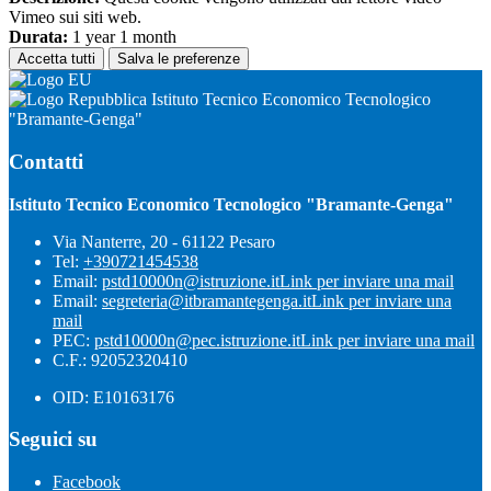
Vimeo sui siti web.
Durata:
1 year 1 month
Accetta tutti
Salva le preferenze
Istituto Tecnico Economico Tecnologico
"Bramante-Genga"
Contatti
Istituto Tecnico Economico Tecnologico "Bramante-Genga"
Via Nanterre, 20 - 61122 Pesaro
Tel:
+390721454538
Email:
pstd10000n@istruzione.it
Link per inviare una mail
Email:
segreteria@itbramantegenga.it
Link per inviare una
mail
PEC:
pstd10000n@pec.istruzione.it
Link per inviare una mail
C.F.: 92052320410
OID: E10163176
Seguici su
Facebook