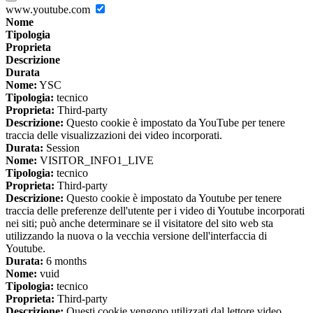
www.youtube.com
Nome
Tipologia
Proprieta
Descrizione
Durata
Nome:
YSC
Tipologia:
tecnico
Proprieta:
Third-party
Descrizione:
Questo cookie è impostato da YouTube per tenere
traccia delle visualizzazioni dei video incorporati.
Durata:
Session
Nome:
VISITOR_INFO1_LIVE
Tipologia:
tecnico
Proprieta:
Third-party
Descrizione:
Questo cookie è impostato da Youtube per tenere
traccia delle preferenze dell'utente per i video di Youtube incorporati
nei siti; può anche determinare se il visitatore del sito web sta
utilizzando la nuova o la vecchia versione dell'interfaccia di
Youtube.
Durata:
6 months
Nome:
vuid
Tipologia:
tecnico
Proprieta:
Third-party
Descrizione:
Questi cookie vengono utilizzati dal lettore video