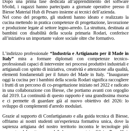
Dopo una prima fase dedicata all’apprendimento del software
bSolid, i ragazzi hanno partecipato a giornate operative presso il
Biesse Material Hub di Pesaro insieme ai tecnici dell’azienda.
Nel corso del progetto, gli studenti hanno ideato e realizzato la
cucina mettendo in pratica competenze di progettazione, lavorazione
e produzione legate al settore legno-arredo. La struttura, destinata ai
bambini con disabilità della scuola primaria Rodari, conferisce
all’iniziativa un importante valore sociale oltre che formativo.
L’indirizzo professionale
“Industria e Artigianato per il Made in
Italy”
mira a formare diplomati con competenze tecnico-
professionali capaci di intervenire nei processi produttivi industriali e
artigianali con spirito di iniziativa, creatività e attenzione alla qualità,
elementi fondamentali per il futuro del Made in Italy. "Inaugurare
oggi la cucina per i bambini della scuola Rodari significa raccogliere
i frutti di un percorso di co-progettazione iniziato nel 2022 e radicato
in una collaborazione con Biesse, che portiamo avanti con orgoglio
dal 2019. La continuità di questo rapporto è una grandissima risorsa
e ci permette di guardare già al nuovo obiettivo del 2026: lo
sviluppo di complementi d'arredo modulari.
Grazie al supporto di Confartigianato e alla guida tecnica di Biesse,
offriamo ai nostri studenti un'esperienza formativa unica, dove la
sapienza artigiana del nostro territorio incontra le tecnologie più