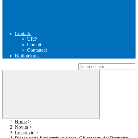
Contatti
URP
Contatti
Contattaci
Biblioteknica
Campo di ricerca per le pagine del sito
Home
>
Novità
>
Le notizie
>