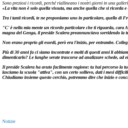
Sono preziosi i ricordi, perché riallineano i nostri giorni in una gall
«La vita non è solo quella vissuta, ma anche quella che si ricorda e
Tra i tanti ricordi, te ne proponiamo uno in particolare, quello di 
"C' è nella mia mente un ricordo particolare che ti riguarda, cara A
magna del Genga, il preside Scalera preannunciava sorridendo la tua i
Non erano proprio gli esordi, però era l'inizio, per entrambe. Colle
Più di 30 anni fa ci siamo incontrate e molti di questi anni li abbiamo
dimenticarlo? Le lunghe serate trascorse ad analizzare schede, ad ela
Il preside Scalera ha avuto facilmente ragione: tu hai percorso la t
lasciamo la scuola "attiva", con un certo sollievo, dati i mesi diffi
Chiudiamo insieme questo cerchio, potremmo dire che inizio e conclus
Notizie