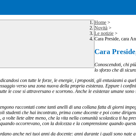
Home
>
Novità
>
Le notizie
>
Cara Preside, cara A
Cara Preside
Conoscendoti, chi più
lo sforzo che di sicur
dedicandosi con tutte le forze, le energie, i propositi, gli entusiasmi a
assaggio verso una zona nuova della propria esistenza. Eppure i confini
i tutte le cose si attraversano e scorrono. Anche le esistenze umane sono
engono raccontati come tanti anelli di una collana fatta di giorni impeg
oli studenti che hai incontrato, prima come docente e poi come dirigente
, a volte liete altre meno, che la vita nella comunità scolastica ti ha pre
re quando occorrevano, con la dolcezza e la comprensione quando queste 
ordano anche nei tuoi anni da docente: anni durante i quali sono nate a