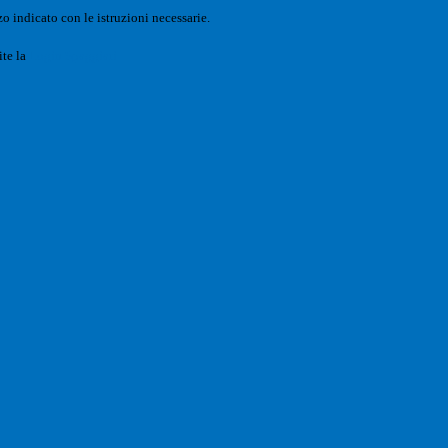
o indicato con le istruzioni necessarie.
ite la
Login Spaggiari