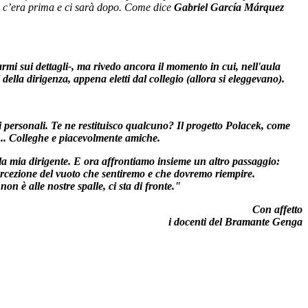
 che c’era prima e ci sarà dopo. Come dice
Gabriel García Márquez
rmi sui dettagli-, ma rivedo ancora il momento in cui, nell'aula
ella dirigenza, appena eletti dal collegio (allora si eleggevano).
elli personali. Te ne restituisco qualcuno? Il progetto Polacek, come
a... Colleghe e piacevolmente amiche.
 la mia dirigente. E ora affrontiamo insieme un altro passaggio:
 percezione del vuoto che sentiremo e che dovremo riempire.
n è alle nostre spalle, ci sta di fronte."
Con affetto
i docenti del Bramante Genga