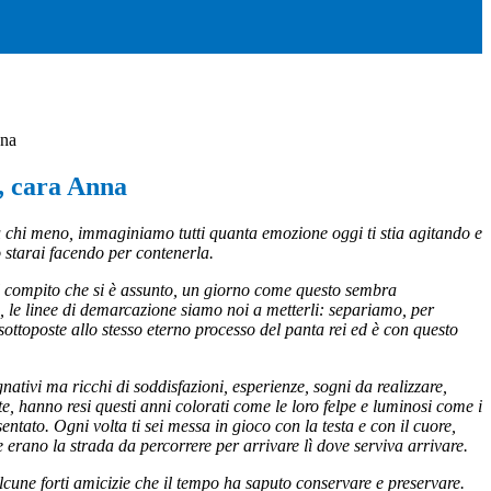
nna
, cara Anna
 chi meno, immaginiamo tutti quanta emozione oggi ti stia agitando e
o starai facendo per contenerla.
 quel compito che si è assunto, un giorno come questo sembra
, le linee di demarcazione siamo noi a metterli: separiamo, per
 sottoposte allo stesso eterno processo del panta rei ed è con questo
nativi ma ricchi di soddisfazioni, esperienze, sogni da realizzare,
, hanno resi questi anni colorati come le loro felpe e luminosi come i
sentato. Ogni volta ti sei messa in gioco con la testa e con il cuore,
erano la strada da percorrere per arrivare lì dove serviva arrivare.
lcune forti amicizie che il tempo ha saputo conservare e preservare.