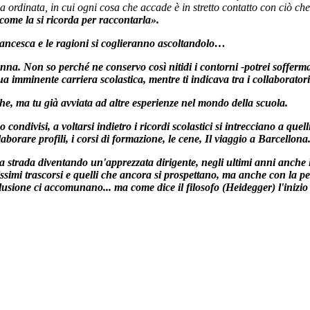
eria ordinata, in cui ogni cosa che accade è in stretto contatto con ciò
 come la si ricorda per raccontarla».
Francesca e le ragioni si coglieranno ascoltandolo…
nna. Non so perché ne conservo così nitidi i contorni -potrei sofferma
mminente carriera scolastica, mentre ti indicava tra i collaboratori d
ghe, ma tu già avviata ad altre esperienze nel mondo della scuola.
 condivisi, a voltarsi indietro i ricordi scolastici si intrecciano a qu
borare profili, i corsi di formazione, le cene, Il viaggio a Barcellon
ua strada diventando un'apprezzata dirigente, negli ultimi anni anche
cilissimi trascorsi e quelli che ancora si prospettano, ma anche con la
ione ci accomunano... ma come dice il filosofo (Heidegger) l'inizio no