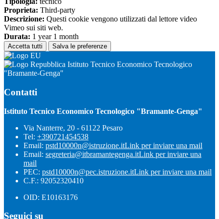
Tipologia:
tecnico
Proprieta:
Third-party
Descrizione:
Questi cookie vengono utilizzati dal lettore video
Vimeo sui siti web.
Durata:
1 year 1 month
Accetta tutti
Salva le preferenze
Istituto Tecnico Economico Tecnologico
"Bramante-Genga"
Contatti
Istituto Tecnico Economico Tecnologico "Bramante-Genga"
Via Nanterre, 20 - 61122 Pesaro
Tel:
+390721454538
Email:
pstd10000n@istruzione.it
Link per inviare una mail
Email:
segreteria@itbramantegenga.it
Link per inviare una
mail
PEC:
pstd10000n@pec.istruzione.it
Link per inviare una mail
C.F.: 92052320410
OID: E10163176
Seguici su