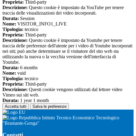
Proprieta:
Third-party
Descrizione:
Questo cookie è impostato da YouTube per tenere
traccia delle visualizzazioni dei video incorporati.
Durata:
Session
Nome:
VISITOR_INFO1_LIVE
Tipologia:
tecnico
Proprieta:
Third-party
Descrizione:
Questo cookie è impostato da Youtube per tenere
traccia delle preferenze dell'utente per i video di Youtube incorporati
nei siti; può anche determinare se il visitatore del sito web sta
utilizzando la nuova o la vecchia versione dell'interfaccia di
Youtube.
Durata:
6 months
Nome:
vuid
Tipologia:
tecnico
Proprieta:
Third-party
Descrizione:
Questi cookie vengono utilizzati dal lettore video
Vimeo sui siti web.
Durata:
1 year 1 month
Accetta tutti
Salva le preferenze
Istituto Tecnico Economico Tecnologico
"Bramante-Genga"
Contatti