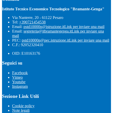
Istituto Tecnico Economico Tecnologico "Bramante-Genga"
Via Nanterre, 20 - 61122 Pesaro
Tel:
+390721454538
Email:
pstd10000n@istruzione.it
Link per inviare una mail
Email:
segreteria@itbramantegenga.it
Link per inviare una
mail
PEC:
pstd10000n@pec.istruzione.it
Link per inviare una mail
C.F.: 92052320410
OID: E10163176
Seguici su
Facebook
Vimeo
Youtube
Instagram
Sezione Link Utili
Cookie policy
Note legali