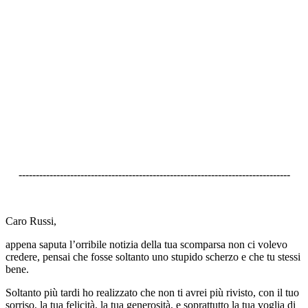
-------------------------------------------------------------------------------
Caro Russi,
appena saputa l’orribile notizia della tua scomparsa non ci volevo
credere, pensai che fosse soltanto uno stupido scherzo e che tu stessi
bene.
Soltanto più tardi ho realizzato che non ti avrei più rivisto, con il tuo
sorriso, la tua felicità, la tua generosità, e soprattutto la tua voglia di