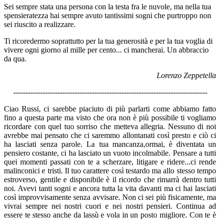
Sei sempre stata una persona con la testa fra le nuvole, ma nella tua
spensieratezza hai sempre avuto tantissimi sogni che purtroppo non
sei riuscito a realizzare.
Ti ricoredermo soprattutto per la tua generosità e per la tua voglia di
vivere ogni giorno al mille per cento... ci mancherai. Un abbraccio
da qua.
Lorenzo Zeppetella
-------------------------------------------------------------------------------
Ciao Russi, ci sarebbe piaciuto di più parlarti come abbiamo fatto
fino a questa parte ma visto che ora non è più possibile ti vogliamo
ricordare con quel tuo sorriso che metteva allegria. Nessuno di noi
avrebbe mai pensato che ci saremmo allontanati così presto e ciò ci
ha lasciati senza parole. La tua mancanza,ormai, è diventata un
pensiero costante, ci ha lasciato un vuoto incolmabile. Pensare a tutti
quei momenti passati con te a scherzare, litigare e ridere...ci rende
malinconici e tristi. Il tuo carattere così testardo ma allo stesso tempo
estroverso, gentile e disponibile è il ricordo che rimarrà dentro tutti
noi. Avevi tanti sogni e ancora tutta la vita davanti ma ci hai lasciati
così improvvisamente senza avvisare. Non ci sei più fisicamente, ma
vivrai sempre nei nostri cuori e nei nostri pensieri. Continua ad
essere te stesso anche da lassù e vola in un posto migliore. Con te è