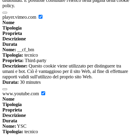
disabilitati. È possibile consultare l'elenco nella pagina della cookie
policy.
player.vimeo.com
Nome
Tipologia
Proprieta
Descrizione
Durata
Nome:
__cf_bm
Tipologia:
tecnico
Proprieta:
Third-party
Descrizione:
Questo cookie viene utilizzato per distinguere tra
umani e bot. Ciò è vantaggioso per il sito Web, al fine di effettuare
rapporti validi sull'utilizzo del proprio sito Web.
Durata:
30 minutes
www.youtube.com
Nome
Tipologia
Proprieta
Descrizione
Durata
Nome:
YSC
Tipologia:
tecnico