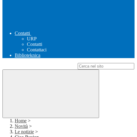
Contatti
URP
Contatti
Contattaci
Biblioteknica
Campo di ricerca per le pagine del sito
Home
>
Novità
>
Le notizie
>