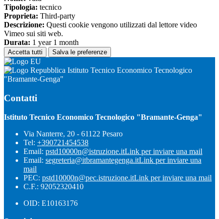
Tipologia:
tecnico
Proprieta:
Third-party
Descrizione:
Questi cookie vengono utilizzati dal lettore video
Vimeo sui siti web.
Durata:
1 year 1 month
Accetta tutti
Salva le preferenze
Istituto Tecnico Economico Tecnologico
"Bramante-Genga"
Contatti
Istituto Tecnico Economico Tecnologico "Bramante-Genga"
Via Nanterre, 20 - 61122 Pesaro
Tel:
+390721454538
Email:
pstd10000n@istruzione.it
Link per inviare una mail
Email:
segreteria@itbramantegenga.it
Link per inviare una
mail
PEC:
pstd10000n@pec.istruzione.it
Link per inviare una mail
C.F.: 92052320410
OID: E10163176