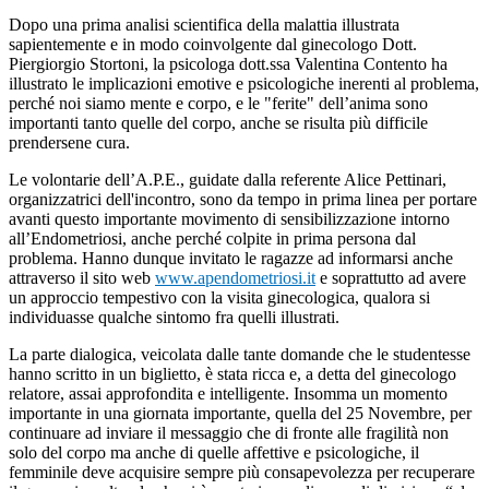
Dopo una prima analisi scientifica della malattia illustrata
sapientemente e in modo coinvolgente dal ginecologo Dott.
Piergiorgio Stortoni, la psicologa dott.ssa Valentina Contento ha
illustrato le implicazioni emotive e psicologiche inerenti al problema,
perché noi siamo mente e corpo, e le "ferite" dell’anima sono
importanti tanto quelle del corpo, anche se risulta più difficile
prendersene cura.
Le volontarie dell’A.P.E., guidate dalla referente Alice Pettinari,
organizzatrici dell'incontro, sono da tempo in prima linea per portare
avanti questo importante movimento di sensibilizzazione intorno
all’Endometriosi, anche perché colpite in prima persona dal
problema. Hanno dunque invitato le ragazze ad informarsi anche
attraverso il sito web
www.apendometriosi.it
e soprattutto ad avere
un approccio tempestivo con la visita ginecologica, qualora si
individuasse qualche sintomo fra quelli illustrati.
La parte dialogica, veicolata dalle tante domande che le studentesse
hanno scritto in un biglietto, è stata ricca e, a detta del ginecologo
relatore, assai approfondita e intelligente. Insomma un momento
importante in una giornata importante, quella del 25 Novembre, per
continuare ad inviare il messaggio che di fronte alle fragilità non
solo del corpo ma anche di quelle affettive e psicologiche, il
femminile deve acquisire sempre più consapevolezza per recuperare