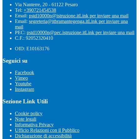
Via Nanterre, 20 - 61122 Pesaro
Tel:
+390721454538
Email:
pstd10000n@istruzione.it
Link per inviare una mail
Email:
segreteria@itbramantegenga.it
Link per inviare una
mail
PEC:
pstd10000n@pec.istruzione.it
Link per inviare una mail
C.F.: 92052320410
OID: E10163176
Seguici su
Facebook
Vimeo
Youtube
Instagram
Sezione Link Utili
Cookie policy
Note legali
Informativa Privacy
Ufficio Relazioni con il Pubblico
Dichiarazione di accessibilità