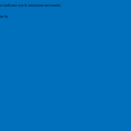
o indicato con le istruzioni necessarie.
ite la
Login Spaggiari