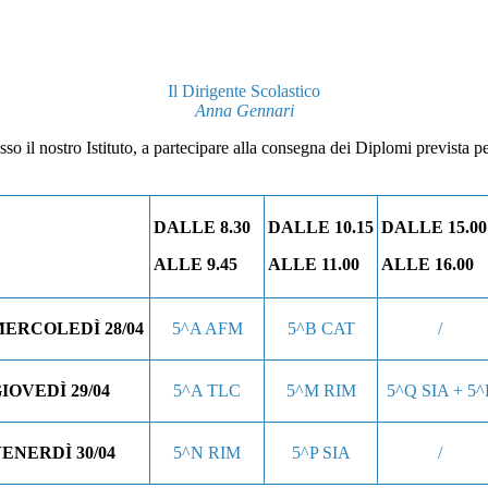
Il Dirigente Scolastico
Anna Gennari
sso il nostro Istituto, a partecipare alla consegna dei Diplomi prevista 
DALLE 8.30
DALLE 10.15
DALLE 15.00
ALLE 9.45
ALLE 11.00
ALLE 16.00
ERCOLEDÌ 28/04
5^A AFM
5^B CAT
/
IOVEDÌ 29/04
5^A TLC
5^M RIM
5^Q SIA + 5^
ENERDÌ 30/04
5^N RIM
5^P SIA
/