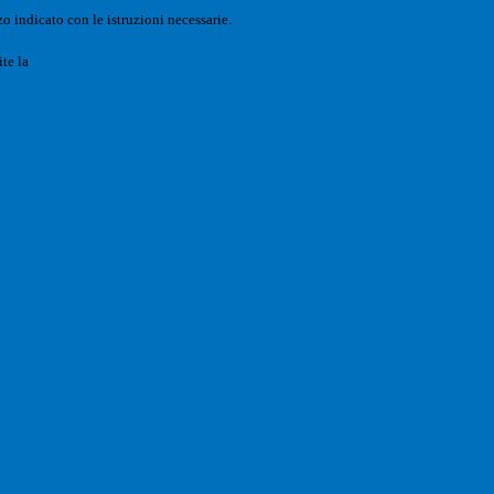
o indicato con le istruzioni necessarie.
ite la
Login Spaggiari