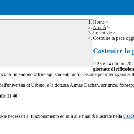
Home
>
Novità
>
Le notizie
>
Costruire la pace oggi:
Costruire la p
Il 23 e 24 ottobre 2
giornate di riflessio
ncontri intendono offrire agli studenti un’occasione per interrogarsi sull
ll'università di Urbino, e la dott.ssa Asmae Dachan, scrittrice, fotorepo
alle 11.40
.
kie necessari al funzionamento ed utili alle finalità illustrate nella
COO