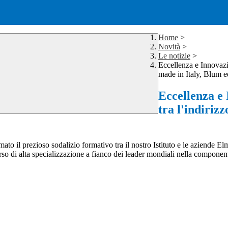
Home
>
Novità
>
Le notizie
>
Eccellenza e Innovazio
made in Italy, Blum 
Eccellenza e 
tra l'indiriz
o il prezioso sodalizio formativo tra il nostro Istituto e le aziende Elmi
rso di alta specializzazione a fianco dei leader mondiali nella componenti