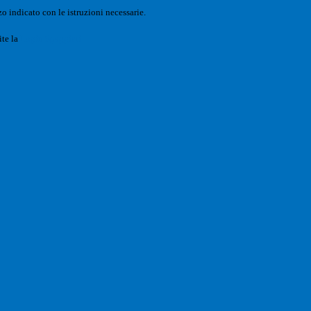
o indicato con le istruzioni necessarie.
ite la
Login Spaggiari