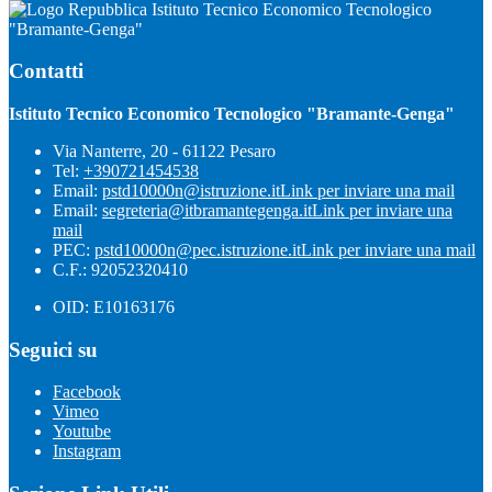
Istituto Tecnico Economico Tecnologico
"Bramante-Genga"
Contatti
Istituto Tecnico Economico Tecnologico "Bramante-Genga"
Via Nanterre, 20 - 61122 Pesaro
Tel:
+390721454538
Email:
pstd10000n@istruzione.it
Link per inviare una mail
Email:
segreteria@itbramantegenga.it
Link per inviare una
mail
PEC:
pstd10000n@pec.istruzione.it
Link per inviare una mail
C.F.: 92052320410
OID: E10163176
Seguici su
Facebook
Vimeo
Youtube
Instagram