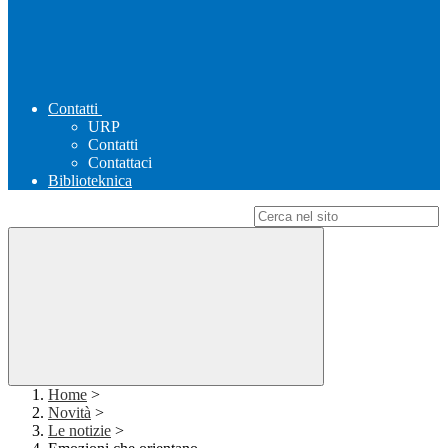
Contatti
URP
Contatti
Contattaci
Biblioteknica
Campo di ricerca per le pagine del sito
Home
>
Novità
>
Le notizie
>