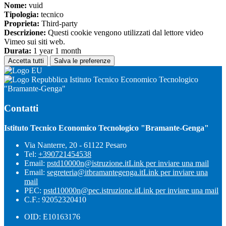
Nome:
vuid
Tipologia:
tecnico
Proprieta:
Third-party
Descrizione:
Questi cookie vengono utilizzati dal lettore video
Vimeo sui siti web.
Durata:
1 year 1 month
Accetta tutti
Salva le preferenze
Istituto Tecnico Economico Tecnologico
"Bramante-Genga"
Contatti
Istituto Tecnico Economico Tecnologico "Bramante-Genga"
Via Nanterre, 20 - 61122 Pesaro
Tel:
+390721454538
Email:
pstd10000n@istruzione.it
Link per inviare una mail
Email:
segreteria@itbramantegenga.it
Link per inviare una
mail
PEC:
pstd10000n@pec.istruzione.it
Link per inviare una mail
C.F.: 92052320410
OID: E10163176