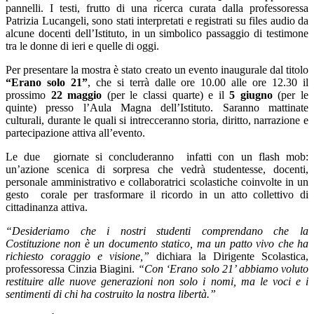
pannelli. I testi, frutto di una ricerca curata dalla professoressa
Patrizia Lucangeli,
sono stati interpretati e registrati su files audio da
alcune docenti dell’Istituto, in un simbolico passaggio di testimone
tra le donne di ieri e quelle di oggi.
Per presentare la mostra è stato creato un evento inaugurale dal titolo
“Erano solo 21”
, che si terrà dalle ore 10.00 alle ore 12.30 il
prossimo
22 maggio
(per le classi quarte) e il
5 giugno
(per le
quinte) presso l’Aula Magna dell’Istituto. Saranno mattinate
culturali, durante le quali si intrecceranno storia, diritto, narrazione e
partecipazione attiva all’evento.
Le due
giornate si concluderanno
infatti con un flash mob:
un’azione scenica di sorpresa che vedrà studentesse, docenti,
personale amministrativo e collaboratrici scolastiche coinvolte in un
gesto
corale per trasformare il ricordo in un atto collettivo di
cittadinanza attiva.
“Desideriamo che i nostri studenti comprendano che la
Costituzione non è un documento statico, ma un patto vivo che ha
richiesto coraggio e visione,”
dichiara la Dirigente Scolastica,
professoressa Cinzia Biagini.
“Con ‘Erano solo 21’ abbiamo voluto
restituire alle nuove generazioni non solo i nomi, ma le voci e i
sentimenti di chi ha costruito la nostra libertà.”