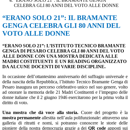
“ERANO SOLO 21”: IL BRAMANTE GENGA
CELEBRA GLI 80 ANNI DEL VOTO ALLE DONNE
“ERANO SOLO 21”: IL BRAMANTE
GENGA CELEBRA GLI 80 ANNI DEL
VOTO ALLE DONNE
“ERANO SOLO 21”: L’ISTITUTO TECNICO BRAMANTE
GENGA DI PESARO CELEBRA GLI 80 ANNI DEL VOTO
ALLE DONNE CON UNA MOSTRA DEDICATA ALLE
MADRI COSTITUENTI
E UN READING ORGANIZZATO
DA ALCUNE DOCENTI DI VARIE DISCIPLINE.
In occasione dell’ottantesimo anniversario del suffragio universale e
della nascita della Repubblica, l’Istituto Tecnico Bramante Genga di
Pesaro inaugura un percorso celebrativo unico nel suo genere, volto
ad onorare la memoria delle 21 Madri Costituenti e l’impegno delle
donne italiane che il 2 giugno 1946 esercitarono per la prima volta il
diritto di voto.
Una mostra che dà voce alla storia.
Cuore del progetto è la
mostra permanente
allestita nell’aula polifunzionale: attraverso una
galleria di ritratti e nomi, si potranno conoscere le storie delle
pioniere della nostra democrazia grazie a dei
QR code
apposti sui