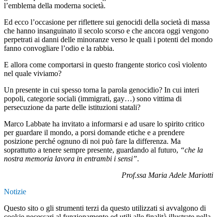
l’emblema della moderna società.
Ed ecco l’occasione per riflettere sui genocidi della società di massa
che hanno insanguinato il secolo scorso e che ancora oggi vengono
perpetrati ai danni delle minoranze verso le quali i potenti del mondo
fanno convogliare l’odio e la rabbia.
E allora come comportarsi in questo frangente storico così violento
nel quale viviamo?
Un presente in cui spesso torna la parola genocidio? In cui interi
popoli, categorie sociali (immigrati, gay…) sono vittima di
persecuzione da parte delle istituzioni statali?
Marco Labbate ha invitato a informarsi e ad usare lo spirito critico
per guardare il mondo, a porsi domande etiche e a prendere
posizione perché ognuno di noi può fare la differenza. Ma
soprattutto a tenere sempre presente, guardando al futuro,
“che la
nostra memoria lavora in entrambi i sensi”
.
Prof.ssa Maria Adele Mariotti
Notizie
Questo sito o gli strumenti terzi da questo utilizzati si avvalgono di
cookie necessari al funzionamento ed utili alle finalità illustrate nella