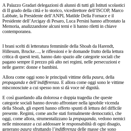
A Palazzo Gradari delegazioni di alunni di tutti gli Istituti scolastici
di II grado della città e lo storico, vicedirettore dell’ISCOP, Marco
Labbate, la Presidente dell’ANPI, Matilde Della Fornace e il
Presidente dell’Arcigay di Pesaro, Luca Persini hanno affrontato la
Memoria, analizzandone alcuni temi e li hanno riletti in chiave
contemporanea.
I brani scelti di letteratura femminile della Shoah da Harendt,
Hillesum, Brucke…, le riflessioni e le domande frutto della lettura
critica di questi testi, hanno dato spazio alle categorie sociali che
pagano sempre il prezzo più alto nei regimi, nelle persecuzioni e
nelle guerre: donne e bambini.
Allora come oggi sono le principali vittime della
paura
, della
propaganda
e dell’
indifferenza
. E allora come oggi sono le vittime
misconosciute a cui spesso non si dà voce né dignità.
E così guardando alla dolorosa e doppia tragedia che queste
categorie sociali hanno dovuto affrontare nella ignobile vicenda
della Shoah, gli esperti hanno offerto spunti di lettura del difficile
presente. Regimi, come anche stati formalmente democratici, che
oggi, come allora, strumentalizzano la
propaganda
, vedono nemici
nelle minoranze a cui addossare le responsabilità di ogni disagio,
generano
paura
sfruttando l’
indifferenza
delle masse che sono