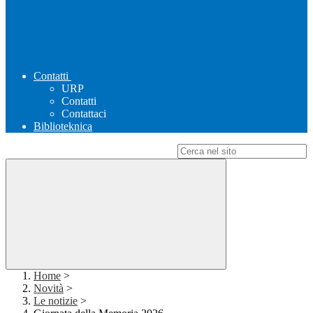
Contatti
URP
Contatti
Contattaci
Biblioteknica
Campo di ricerca per le pagine del sito
Home
>
Novità
>
Le notizie
>