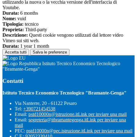
utilizzando la nuova o la vecchia versione dell'interfaccia di
Youtube.
Durata:
6 months
Nome:
vuid
Tipologia:
tecnico
Proprieta:
Third-party
Descrizione:
Questi cookie vengono utilizzati dal lettore video
Vimeo sui siti web.
Durata:
1 year 1 month
Accetta tutti
Salva le preferenze
Istituto Tecnico Economico Tecnologico
"Bramante-Genga"
Contatti
Istituto Tecnico Economico Tecnologico "Bramante-Genga"
Via Nanterre, 20 - 61122 Pesaro
Tel:
+390721454538
Email:
pstd10000n@istruzione.it
Link per inviare una mail
Email:
segreteria@itbramantegenga.it
Link per inviare una
mail
PEC:
pstd10000n@pec.istruzione.it
Link per inviare una mail
C.F.: 92052320410