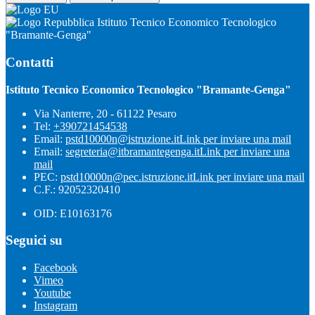
Istituto Tecnico Economico Tecnologico
"Bramante-Genga"
Contatti
Istituto Tecnico Economico Tecnologico "Bramante-Genga"
Via Nanterre, 20 - 61122 Pesaro
Tel:
+390721454538
Email:
pstd10000n@istruzione.it
Link per inviare una mail
Email:
segreteria@itbramantegenga.it
Link per inviare una
mail
PEC:
pstd10000n@pec.istruzione.it
Link per inviare una mail
C.F.: 92052320410
OID: E10163176
Seguici su
Facebook
Vimeo
Youtube
Instagram