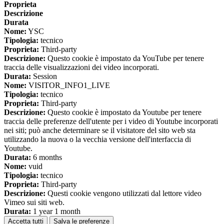
Proprieta
Descrizione
Durata
Nome:
YSC
Tipologia:
tecnico
Proprieta:
Third-party
Descrizione:
Questo cookie è impostato da YouTube per tenere
traccia delle visualizzazioni dei video incorporati.
Durata:
Session
Nome:
VISITOR_INFO1_LIVE
Tipologia:
tecnico
Proprieta:
Third-party
Descrizione:
Questo cookie è impostato da Youtube per tenere
traccia delle preferenze dell'utente per i video di Youtube incorporati
nei siti; può anche determinare se il visitatore del sito web sta
utilizzando la nuova o la vecchia versione dell'interfaccia di
Youtube.
Durata:
6 months
Nome:
vuid
Tipologia:
tecnico
Proprieta:
Third-party
Descrizione:
Questi cookie vengono utilizzati dal lettore video
Vimeo sui siti web.
Durata:
1 year 1 month
Accetta tutti
Salva le preferenze