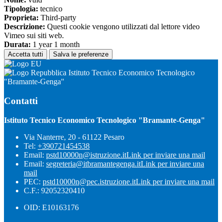
Tipologia:
tecnico
Proprieta:
Third-party
Descrizione:
Questi cookie vengono utilizzati dal lettore video
Vimeo sui siti web.
Durata:
1 year 1 month
Accetta tutti
Salva le preferenze
Istituto Tecnico Economico Tecnologico
"Bramante-Genga"
Contatti
Istituto Tecnico Economico Tecnologico "Bramante-Genga"
Via Nanterre, 20 - 61122 Pesaro
Tel:
+390721454538
Email:
pstd10000n@istruzione.it
Link per inviare una mail
Email:
segreteria@itbramantegenga.it
Link per inviare una
mail
PEC:
pstd10000n@pec.istruzione.it
Link per inviare una mail
C.F.: 92052320410
OID: E10163176