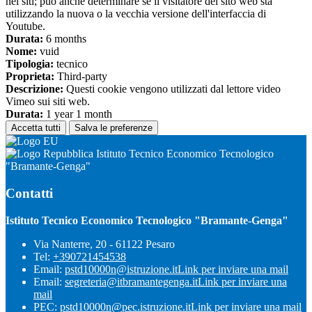
nei siti; può anche determinare se il visitatore del sito web sta
utilizzando la nuova o la vecchia versione dell'interfaccia di
Youtube.
Durata:
6 months
Nome:
vuid
Tipologia:
tecnico
Proprieta:
Third-party
Descrizione:
Questi cookie vengono utilizzati dal lettore video
Vimeo sui siti web.
Durata:
1 year 1 month
Accetta tutti
Salva le preferenze
Istituto Tecnico Economico Tecnologico
"Bramante-Genga"
Contatti
Istituto Tecnico Economico Tecnologico "Bramante-Genga"
Via Nanterre, 20 - 61122 Pesaro
Tel:
+390721454538
Email:
pstd10000n@istruzione.it
Link per inviare una mail
Email:
segreteria@itbramantegenga.it
Link per inviare una
mail
PEC:
pstd10000n@pec.istruzione.it
Link per inviare una mail