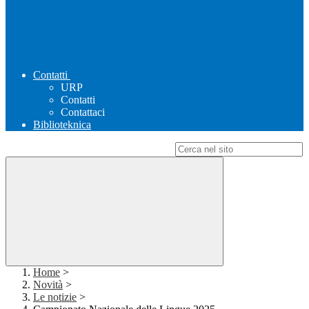
Contatti
URP
Contatti
Contattaci
Biblioteknica
Campo di ricerca per le pagine del sito
Home
>
Novità
>
Le notizie
>