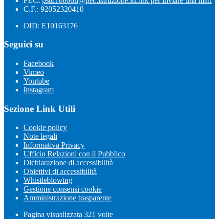
PEC:
pstd10000n@pec.istruzione.it
Link per inviare una mail
C.F.: 92052320410
OID: E10163176
Seguici su
Facebook
Vimeo
Youtube
Instagram
Sezione Link Utili
Cookie policy
Note legali
Informativa Privacy
Ufficio Relazioni con il Pubblico
Dichiarazione di accessibilità
Obiettivi di accessibilità
Whistleblowing
Gestione consensi cookie
Amministrazione trasparente
Pagina visualizzata
321
volte