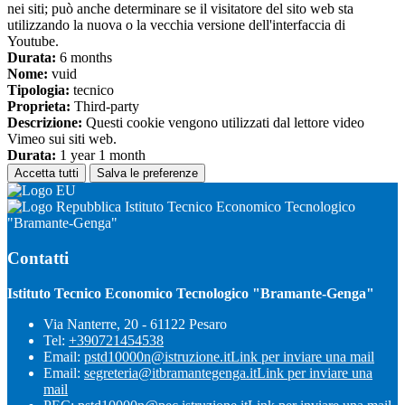
nei siti; può anche determinare se il visitatore del sito web sta
utilizzando la nuova o la vecchia versione dell'interfaccia di
Youtube.
Durata:
6 months
Nome:
vuid
Tipologia:
tecnico
Proprieta:
Third-party
Descrizione:
Questi cookie vengono utilizzati dal lettore video
Vimeo sui siti web.
Durata:
1 year 1 month
Accetta tutti
Salva le preferenze
Istituto Tecnico Economico Tecnologico
"Bramante-Genga"
Contatti
Istituto Tecnico Economico Tecnologico "Bramante-Genga"
Via Nanterre, 20 - 61122 Pesaro
Tel:
+390721454538
Email:
pstd10000n@istruzione.it
Link per inviare una mail
Email:
segreteria@itbramantegenga.it
Link per inviare una
mail