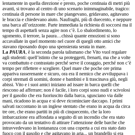
lentamente in quella direzione e presto, poche centinaia di metri più
avanti, si trovano al centro di uno scenario inimmaginabile, tragico:
centinaia di persone in mare che piangevano, gridavano, agitavano
le braccia e chiedevano aiuto. Naufraghi, più di duecento, e neppure
una barca all’orizzonte. Parte immediata la richiesta di soccorsi ma il
tempo di aspettarli senza agire non c’è. Lo sbalordimento, lo
sgomento, il terrore, la paura…chissà quante emozioni si sono
accavallate in quel momento nel cuore di quegli otto amici che
stavano riposando dopo una spensierata serata in mare.
La
PAURA
, è la seconda parola talismano che Vito vuol regalare
agli studenti: quell’istinto che sa proteggerti, frenarti, ma che a volte
va combattuto e contrastato perché serve il coraggio, perché non c’è
tempo per riflettere e scegliere. Quel mare che poche ore prima
appariva rasserenante e sicuro, ora era il nemico che avviluppava i
corpi stremati di uomini, donne e bambini e li trascinava giù, negli
abissi. Vito e i suoi amici iniziano ad issare in barca quelli che
riescono ad afferrare; non è facile, i loro corpi sono nudi e scivolosi
per il gasolio che era fuoriuscito dalla barca, sgusciano via dalle
mani, ricadono in acqua e si deve ricominciare daccapo. I primi
salvati raccontano in un inglese stentato che erano in acqua da circa
tre ore, che erano partiti in più di cinquecento, che la loro
imbarcazione era affondata a seguito di un incendio che era stato
provocato da un tentativo di attirare l’attenzione delle barche che
intravvedevano in lontananza con una coperta a cui era stato dato
fuoco con il gasolio e che agitavano in aria... un brandello si era