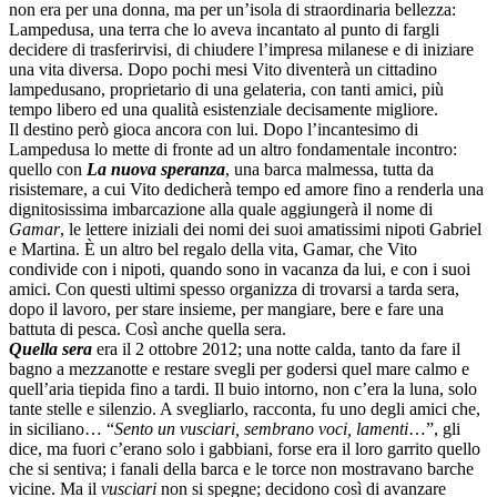
non era per una donna, ma per un’isola di straordinaria bellezza:
Lampedusa, una terra che lo aveva incantato al punto di fargli
decidere di trasferirvisi, di chiudere l’impresa milanese e di iniziare
una vita diversa. Dopo pochi mesi Vito diventerà un cittadino
lampedusano, proprietario di una gelateria, con tanti amici, più
tempo libero ed una qualità esistenziale decisamente migliore.
Il destino però gioca ancora con lui. Dopo l’incantesimo di
Lampedusa lo mette di fronte ad un altro fondamentale incontro:
quello con
La nuova speranza
, una barca malmessa, tutta da
risistemare, a cui Vito dedicherà tempo ed amore fino a renderla una
dignitosissima imbarcazione alla quale aggiungerà il nome di
Gamar
, le lettere iniziali dei nomi dei suoi amatissimi nipoti Gabriel
e Martina. È un altro bel regalo della vita, Gamar, che Vito
condivide con i nipoti, quando sono in vacanza da lui, e con i suoi
amici. Con questi ultimi spesso organizza di trovarsi a tarda sera,
dopo il lavoro, per stare insieme, per mangiare, bere e fare una
battuta di pesca. Così anche quella sera.
Quella sera
era il 2 ottobre 2012; una notte calda, tanto da fare il
bagno a mezzanotte e restare svegli per godersi quel mare calmo e
quell’aria tiepida fino a tardi. Il buio intorno, non c’era la luna, solo
tante stelle e silenzio. A svegliarlo, racconta, fu uno degli amici che,
in siciliano… “
Sento un vusciari, sembrano voci, lamenti
…”, gli
dice, ma fuori c’erano solo i gabbiani, forse era il loro garrito quello
che si sentiva; i fanali della barca e le torce non mostravano barche
vicine. Ma il
vusciari
non si spegne; decidono così di avanzare