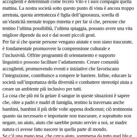
accoglienti e determinati come fecero Vito e i suoi compagni quella
mattina. La nostra società sotto questo punto di vista è ancora troppo
arretrata, questa arretratezza é figlia dell’ignoranza, sorella di
un’elasticità mentale troppo ristretta e per far sì che, persone che
tentino l’ultima possibilità, l’ultima spiaggia, possano avere una vita
migliore dipende da noi e dai nostri piccoli gesti.
Per far sì che queste persone vengano aiutate e non siano trascurate,
è fondamentale promuovere la comprensione culturale e
l’inclusività. Offrire programmi di orientamento e supporto
linguistico possono facilitare l’adattamento. Creare comunità
accoglienti, promuovendo eventi e iniziative che favoriscano
l’integrazione, contribuisce a rompere le barriere. Infine, educare la
società sull’importanza della diversità e combattere stereotipi aiuta a
creare un ambiente più inclusivo per tutti.
La cosa che più mi fa gelare il sangue in queste situazioni è sapere
che, oltre a padri e madri di famiglia, tentino la traversata anche
bambini, bambini il più delle volte appena dodicenni; ciò testimonia
quanto sia necessario e importante non trascurare, e soprattutto non
negare, un aiuto, aiuto che sarebbe potuto servire a noi, se madre
natura ci avesse fatto nascere in quella parte di mondo.
Se c’è una mano tesa, che cerca aiuto, sommersa da tutto quel blu e