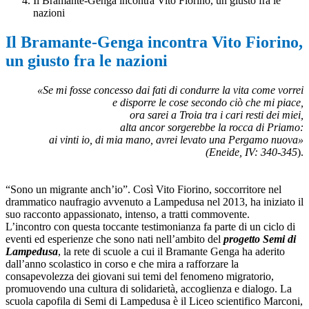
Il Bramante-Genga incontra Vito Fiorino, un giusto fra le
nazioni
Il Bramante-Genga incontra Vito Fiorino,
un giusto fra le nazioni
«Se mi fosse concesso dai fati di condurre la vita come vorrei
e disporre le cose secondo ciò che mi piace,
ora sarei a Troia tra i cari resti dei miei,
alta ancor sorgerebbe la rocca di Priamo:
ai vinti io, di mia mano, avrei levato una Pergamo nuova»
(Eneide, IV: 340-345
).
“Sono un migrante anch’io”. Così Vito Fiorino, soccorritore nel
drammatico naufragio avvenuto a Lampedusa nel 2013, ha iniziato il
suo racconto appassionato, intenso, a tratti commovente.
L’incontro con questa toccante testimonianza fa parte di un ciclo di
eventi ed esperienze che sono nati nell’ambito del
progetto Semi di
Lampedusa
, la rete di scuole a cui il Bramante Genga ha aderito
dall’anno scolastico in corso e che mira a rafforzare la
consapevolezza dei giovani sui temi del fenomeno migratorio,
promuovendo una cultura di solidarietà, accoglienza e dialogo. La
scuola capofila di Semi di Lampedusa è il Liceo scientifico Marconi,