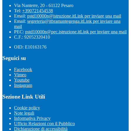
Via Nanterre, 20 - 61122 Pesaro
Tel:
+390721454538
Email:
pstd10000n@istruzione.it
Link per inviare una mail
Email:
segreteria@itbramantegenga.it
Link per inviare una
mail
PEC:
pstd10000n@pec.istruzione.it
Link per inviare una mail
C.F.: 92052320410
OID: E10163176
Seguici su
Facebook
Vimeo
Youtube
Instagram
Sezione Link Utili
Cookie policy
Note legali
Informativa Privacy
Ufficio Relazioni con il Pubblico
Dichiarazione di accessibilità