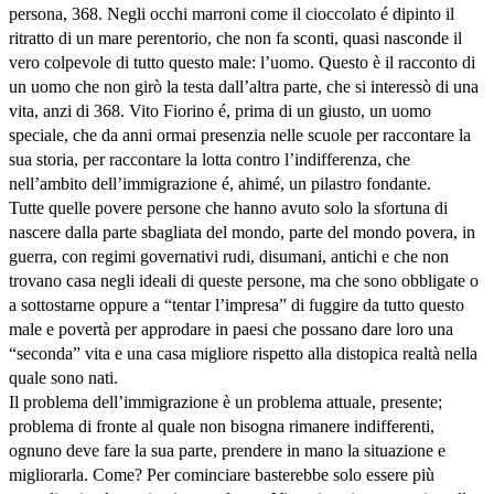
persona, 368. Negli occhi marroni come il cioccolato é dipinto il
ritratto di un mare perentorio, che non fa sconti, quasi nasconde il
vero colpevole di tutto questo male: l’uomo. Questo è il racconto di
un uomo che non girò la testa dall’altra parte, che si interessò di una
vita, anzi di 368. Vito Fiorino é, prima di un giusto, un uomo
speciale, che da anni ormai presenzia nelle scuole per raccontare la
sua storia, per raccontare la lotta contro l’indifferenza, che
nell’ambito dell’immigrazione é, ahimé, un pilastro fondante.
Tutte quelle povere persone che hanno avuto solo la sfortuna di
nascere dalla parte sbagliata del mondo, parte del mondo povera, in
guerra, con regimi governativi rudi, disumani, antichi e che non
trovano casa negli ideali di queste persone, ma che sono obbligate o
a sottostarne oppure a “tentar l’impresa” di fuggire da tutto questo
male e povertà per approdare in paesi che possano dare loro una
“seconda” vita e una casa migliore rispetto alla distopica realtà nella
quale sono nati.
Il problema dell’immigrazione è un problema attuale, presente;
problema di fronte al quale non bisogna rimanere indifferenti,
ognuno deve fare la sua parte, prendere in mano la situazione e
migliorarla. Come? Per cominciare basterebbe solo essere più