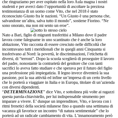
che ringraziamo per aver ospitato nella loro Aula magna i nostri
studenti e per averci dato l’opportunità di ascoltare la preziosa
testimonianza di un uomo come Vito, che nel 2018 è stato
riconosciuto Giusto fra le nazioni. “Un Giusto è una persona che,
salvandone un’altra, salva tutto il mondo”, sostiene Fiorino. “Ne
sono onorato, ma non mi sento un eroe”.
Nato a Bari, figlio di migranti trasferitisi a Milano dove il padre
lavora come falegname in uno scantinato che è anche la loro
abitazione, Vito racconta di essere cresciuto nelle difficoltà che
incontravano tutti i meridionali che in quegli anni Cinquanta si
trasferivano al Nord: la povertà, le discriminazioni, l’etichetta di
diversi, di “terroni”. Dopo la scuola sceglierà di proseguire il lavoro
del padre, nonostante la contrarietà del genitore che con tanti
sacrifici lo aveva fatto studiare e che sperava per il futuro del figlio
una professione più impiegatizia. Il legno invece diventerà la sua
passione, poi la sua attività ed infine un’impresa di un certo livello
che lo porterà a viaggiare in Italia e in Europa, titolare di un’azienda
con diversi dipendenti.
“
DETERMINAZIONE
” dice Vito, e sottolinea più volte ai ragazzi
questa parola-chiavistello, per lui indispensabile strumento per
imparare a vivere. E’ dunque un imprenditore, Vito, e lavora con i
ritmi frenetici della società milanese fino a quando una settimana di
vacanza gli favorisce un incontro “di natura sentimentale” che lo
porterà ad un radicale cambiamento di vita. L’innamoramento però