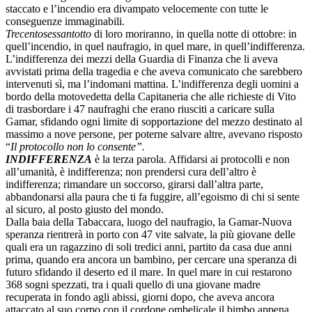
staccato e l’incendio era divampato velocemente con tutte le
conseguenze immaginabili.
Trecentosessantotto
di loro moriranno, in quella notte di ottobre: in
quell’incendio, in quel naufragio, in quel mare, in quell’indifferenza.
L’indifferenza dei mezzi della Guardia di Finanza che li aveva
avvistati prima della tragedia e che aveva comunicato che sarebbero
intervenuti sì, ma l’indomani mattina. L’indifferenza degli uomini a
bordo della motovedetta della Capitaneria che alle richieste di Vito
di trasbordare i 47 naufraghi che erano riusciti a caricare sulla
Gamar, sfidando ogni limite di sopportazione del mezzo destinato al
massimo a nove persone, per poterne salvare altre, avevano risposto
“
Il protocollo non lo consente”.
INDIFFERENZA
è la terza parola. Affidarsi ai protocolli e non
all’umanità, è indifferenza; non prendersi cura dell’altro è
indifferenza; rimandare un soccorso, girarsi dall’altra parte,
abbandonarsi alla paura che ti fa fuggire, all’egoismo di chi si sente
al sicuro, al posto giusto del mondo.
Dalla baia della Tabaccara, luogo del naufragio, la Gamar-Nuova
speranza rientrerà in porto con 47 vite salvate, la più giovane delle
quali era un ragazzino di soli tredici anni, partito da casa due anni
prima, quando era ancora un bambino, per cercare una speranza di
futuro sfidando il deserto ed il mare. In quel mare in cui restarono
368 sogni spezzati, tra i quali quello di una giovane madre
recuperata in fondo agli abissi, giorni dopo, che aveva ancora
attaccato al suo corpo con il cordone ombelicale il bimbo appena