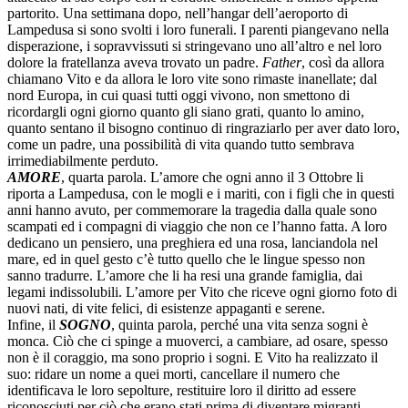
partorito. Una settimana dopo, nell’hangar dell’aeroporto di
Lampedusa si sono svolti i loro funerali. I parenti piangevano nella
disperazione, i sopravvissuti si stringevano uno all’altro e nel loro
dolore la fratellanza aveva trovato un padre.
Father
, così da allora
chiamano Vito e da allora le loro vite sono rimaste inanellate; dal
nord Europa, in cui quasi tutti oggi vivono, non smettono di
ricordargli ogni giorno quanto gli siano grati, quanto lo amino,
quanto sentano il bisogno continuo di ringraziarlo per aver dato loro,
come un padre, una possibilità di vita quando tutto sembrava
irrimediabilmente perduto.
AMORE
, quarta parola. L’amore che ogni anno il 3 Ottobre li
riporta a Lampedusa, con le mogli e i mariti, con i figli che in questi
anni hanno avuto, per commemorare la tragedia dalla quale sono
scampati ed i compagni di viaggio che non ce l’hanno fatta. A loro
dedicano un pensiero, una preghiera ed una rosa, lanciandola nel
mare, ed in quel gesto c’è tutto quello che le lingue spesso non
sanno tradurre. L’amore che li ha resi una grande famiglia, dai
legami indissolubili. L’amore per Vito che riceve ogni giorno foto di
nuovi nati, di vite felici, di esistenze appaganti e serene.
Infine, il
SOGNO
, quinta parola, perché una vita senza sogni è
monca. Ciò che ci spinge a muoverci, a cambiare, ad osare, spesso
non è il coraggio, ma sono proprio i sogni. E Vito ha realizzato il
suo: ridare un nome a quei morti, cancellare il numero che
identificava le loro sepolture, restituire loro il diritto ad essere
riconosciuti per ciò che erano stati prima di diventare migranti,