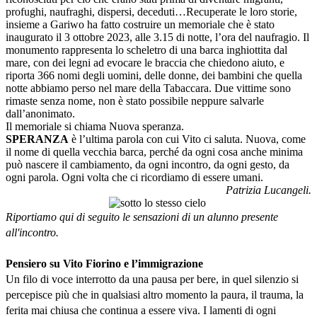
profughi, naufraghi, dispersi, deceduti…Recuperate le loro storie,
insieme a Gariwo ha fatto costruire un memoriale che è stato
inaugurato il 3 ottobre 2023, alle 3.15 di notte, l’ora del naufragio. Il
monumento rappresenta lo scheletro di una barca inghiottita dal
mare, con dei legni ad evocare le braccia che chiedono aiuto, e
riporta 366 nomi degli uomini, delle donne, dei bambini che quella
notte abbiamo perso nel mare della Tabaccara. Due vittime sono
rimaste senza nome, non è stato possibile neppure salvarle
dall’anonimato.
Il memoriale si chiama Nuova speranza.
SPERANZA
è l’ultima parola con cui Vito ci saluta. Nuova, come
il nome di quella vecchia barca, perché da ogni cosa anche minima
può nascere il cambiamento, da ogni incontro, da ogni gesto, da
ogni parola. Ogni volta che ci ricordiamo di essere umani.
Patrizia Lucangeli.
Riportiamo qui di seguito le sensazioni di un alunno presente
all'incontro.
Pensiero su Vito Fiorino e l’immigrazione
Un filo di voce interrotto da una pausa per bere, in quel silenzio si
percepisce più che in qualsiasi altro momento la paura, il trauma, la
ferita mai chiusa che continua a essere viva. I lamenti di ogni