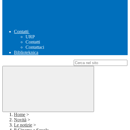
Contatti
URP
Contatti
Contattaci
Biblioteknica
Campo di ricerca per le pagine del sito
Home
>
Novità
>
Le notizie
>