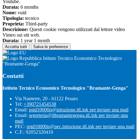
Youtube.
Durata:
6 months
Nome:
vuid
Tipologia:
tecnico
Proprieta:
Third-party
Descrizione:
Questi cookie vengono utilizzati dal lettore video
Vimeo sui siti web.
Durata:
1 year 1 month
Accetta tutti
Salva le preferenze
Istituto Tecnico Economico Tecnologico
"Bramante-Genga"
Contatti
Istituto Tecnico Economico Tecnologico "Bramante-Genga"
Via Nanterre, 20 - 61122 Pesaro
Tel:
+390721454538
Email:
pstd10000n@istruzione.it
Link per inviare una mail
Email:
segreteria@itbramantegenga.it
Link per inviare una
mail
PEC:
pstd10000n@pec.istruzione.it
Link per inviare una mail
C.F.: 92052320410