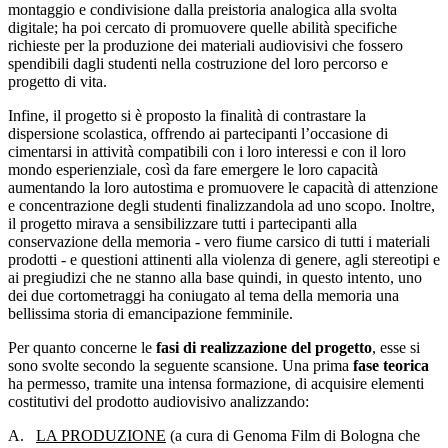
montaggio e condivisione dalla preistoria analogica alla svolta
digitale; ha poi cercato di promuovere quelle abilità specifiche
richieste per la produzione dei materiali audiovisivi che fossero
spendibili dagli studenti nella costruzione del loro percorso e
progetto di vita.
Infine, il progetto si è proposto la finalità di contrastare la
dispersione scolastica, offrendo ai partecipanti l’occasione di
cimentarsi in attività compatibili con i loro interessi e con il loro
mondo esperienziale, così da fare emergere le loro capacità
aumentando la loro autostima e promuovere le capacità di attenzione
e concentrazione degli studenti finalizzandola ad uno scopo. Inoltre,
il progetto mirava a sensibilizzare tutti i partecipanti alla
conservazione della memoria - vero fiume carsico di tutti i materiali
prodotti - e questioni attinenti alla violenza di genere, agli stereotipi e
ai pregiudizi che ne stanno alla base quindi, in questo intento, uno
dei due cortometraggi ha coniugato al tema della memoria una
bellissima storia di emancipazione femminile.
Per quanto concerne le
fasi di realizzazione del progetto
, esse si
sono svolte secondo la seguente scansione. Una prima
fase teorica
ha permesso, tramite una intensa formazione, di acquisire elementi
costitutivi del prodotto audiovisivo analizzando:
A.
LA PRODUZIONE
(a cura di Genoma Film di Bologna che