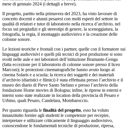
mese di gennaio 2024 (i dettagli a breve).
Il progetto, partito nella primavera del 2023, ha visto lavorare di
concerto docenti e alunni pesaresi con molti esperti del settore in
qualità di relatori e tutor di laboratorio nella ricerca d’archivio, nel
focus sui pregiudizi e gli stereotipi di genere, la sceneggiatura, la
fotografia, la regia, il montaggio audiovisivo e la creazione delle
colonne sonore.
Le lezioni teoriche e frontali con i partner, quelle con il formatore sui
linguaggi audiovisivi e quelli più tecnici di post produzione si sono
svolti nelle aule e nei laboratori dell’istituzione Bramante-Genga
(fatta eccezione per il laboratorio di colonne sonore presso il liceo
Marconi); le proiezioni cinematografiche hanno avuto luogo al
cinema Solaris e a scuola; la ricerca dei soggetti e dei materiali
d’archivio (diaristici e filmici) è stata effettuata presso l’archivio e il
museo dei diario di Pieve Santo Stefano e presso l’archivio della
fondazione Home movies di Bologna; infine, le riprese in esterni e
interni sono state realizzate in location della provincia di Pesaro e
Urbino, quali Pesaro, Candelara, Mombaroccio.
Per quanto riguarda le
finalità del progetto
, esso
ha voluto
innanzitutto fornire agli studenti le competenze per recepire,
interpretare e utilizzare criticamente il linguaggio audiovisivo,
conoscendone le fondamentali tecniche di produzione, ripresa,