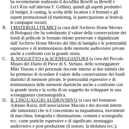
ha recentemente realizzato il docufilm
Benelli su Benelli
e
Let’s Kiss
sull’attivista F. Grillini), quindi gli aspetti produttivi
(il budget, il casting, la scelta delle location e il format) e gli
aspetti promozionali (il marketing, la partecipazione ai festival,
le campagne social).
B.
I MATERIALI FILMICI
(a cura dell’Archivio Home Movies
di Bologna) che ha sottolineato il valore della conservazione dei
fondi di pellicole in formato ridotto preservate e digitalizzate
dall’Archivio Home Movies dei film di famiglia e le potenzialità
espressive e di testimonianza delle memorie audiovisive private
anche a confronto con la grande storia.
C.
IL SOGGETTO e la SCENEGGIATURA
(a cura del Piccolo
Museo del Diario di Pieve di S. Stefano, dello sceneggiatore
Milo Tissone e del personale docente interno ai due istituti) che
ha permesso di ricordare il valore della conservazione dei fondi
diaristici di memorie private, le potenzialità espressive e di
testimonianza delle memorie diaristiche anche a confronto con
la grande storia e la scelta di un soggetto da sviluppare in una
sceneggiatura cinematografica.
D.
IL LINGUAGGIO AUDIOVISIVO
(a cura del formatore
Adriano Razzi, dell’associazione Macula e dei docenti interni
alle istituzioni) che si è concentrato su inquadratura, movimenti
di macchina, fotografia e illuminazione, costumi e scenografia
ecc. come pratiche espressive e di significato; montaggio
audiovisivo e post-produzione (il sonoro, la titolatura ecc.);