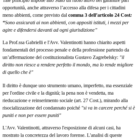
Tale principio impone allo Stato un ruolo attivo nel garantire pari
opportunità, anche attraverso l’accesso alla difesa per i cittadini
meno abbienti, come previsto dal
comma 3 dell’articolo 24 Cost
:
“
Sono assicurati ai non abbienti, con appositi istituti, i mezzi per
agire e difendersi davanti ad ogni giurisdizione”
La Prof.ssa Gabrielli e l'Avv. Valentinotti hanno chiarito aspetti
fondamentali del processo penale e della professione partendo da
un’affermazione del costituzionalista Gustavo Zagrebelsky:
"il
diritto non riesce a rendere perfetto il mondo, ma lo rende migliore
di quello che è"
Il diritto è dunque uno strumento umano, imperfetto, ma essenziale
per l'ordine civile e la dignità; la pena non è vendetta, ma
rieducazione e reinserimento sociale (art. 27 Cost.), mirando alla
risocializzazione del condannato poiché
"si va in carcere perché si è
puniti e non per essere puniti"
L'Avv. Valentinotti, attraverso l'esposizione di alcuni casi, ha
mostrato la concretezza del lavoro forense. L'analisi di queste