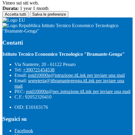
Vimeo sui siti web.
Durata:
1 year 1 month
Accetta tutti
Salva le preferenze
Istituto Tecnico Economico Tecnologico
"Bramante-Genga"
Contatti
Istituto Tecnico Economico Tecnologico "Bramante-Genga"
Via Nanterre, 20 - 61122 Pesaro
Tel:
+390721454538
Email:
pstd10000n@istruzione.it
Link per inviare una mail
Email:
segreteria@itbramantegenga.it
Link per inviare una
mail
PEC:
pstd10000n@pec.istruzione.it
Link per inviare una mail
C.F.: 92052320410
OID: E10163176
Seguici su
Facebook