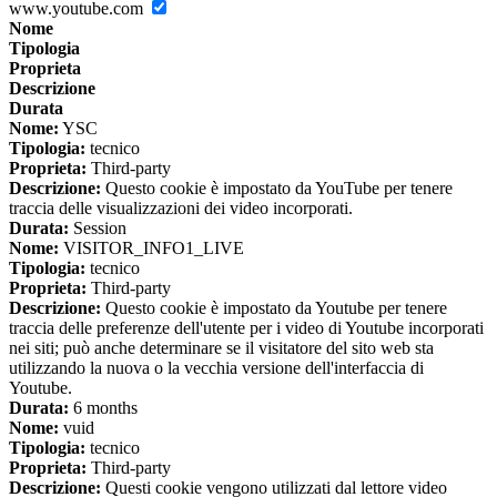
www.youtube.com
Nome
Tipologia
Proprieta
Descrizione
Durata
Nome:
YSC
Tipologia:
tecnico
Proprieta:
Third-party
Descrizione:
Questo cookie è impostato da YouTube per tenere
traccia delle visualizzazioni dei video incorporati.
Durata:
Session
Nome:
VISITOR_INFO1_LIVE
Tipologia:
tecnico
Proprieta:
Third-party
Descrizione:
Questo cookie è impostato da Youtube per tenere
traccia delle preferenze dell'utente per i video di Youtube incorporati
nei siti; può anche determinare se il visitatore del sito web sta
utilizzando la nuova o la vecchia versione dell'interfaccia di
Youtube.
Durata:
6 months
Nome:
vuid
Tipologia:
tecnico
Proprieta:
Third-party
Descrizione:
Questi cookie vengono utilizzati dal lettore video