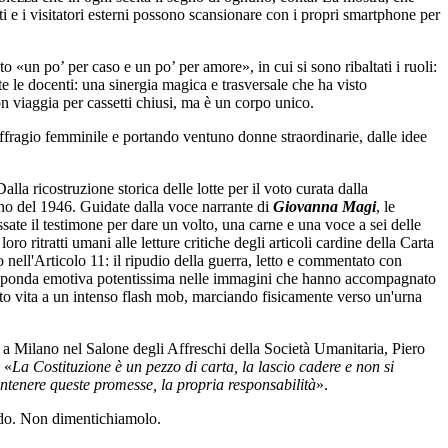
 e i visitatori esterni possono scansionare con i propri smartphone per
to «un po’ per caso e un po’ per amore», in cui si sono ribaltati i ruoli:
te le docenti: una sinergia magica e trasversale che ha visto
on viaggia per cassetti chiusi, ma è un corpo unico.
uffragio femminile e portando ventuno donne straordinarie, dalle idee
alla ricostruzione storica delle lotte per il voto curata dalla
iugno del 1946. Guidate dalla voce narrante di
Giovanna Magi
, le
ssate il testimone per dare un volto, una carne e una voce a sei delle
 loro ritratti umani alle letture critiche degli articoli cardine della Carta
nell'Articolo 11: il ripudio della guerra, letto e commentato con
a sponda emotiva potentissima nelle immagini che hanno accompagnato
 dato vita a un intenso flash mob, marciando fisicamente verso un'urna
 a Milano nel Salone degli Affreschi della Società Umanitaria, Piero
 «
La Costituzione è un pezzo di carta, la lascio cadere e non si
antenere queste promesse, la propria responsabilità
».
ndo. Non dimentichiamolo.