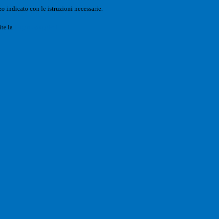
o indicato con le istruzioni necessarie.
ite la
Login Spaggiari