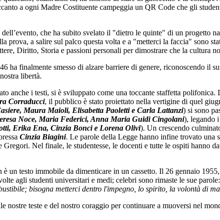
 accanto a ogni Madre Costituente campeggia un QR Code che gli studenti
o dell’evento, che ha subito svelato il "dietro le quinte" di un progetto na
 prova, a salire sul palco questa volta e a "metterci la faccia" sono sta
ere, Diritto, Storia e passioni personali per dimostrare che la cultura n
1946 ha finalmente smesso di alzare barriere di genere, riconoscendo il s
ostra libertà.
ato anche i testi, si è sviluppato come una toccante staffetta polifonica. D
ra Corraducci
, il pubblico è stato proiettato nella vertigine di quel g
iere, Maura Maioli, Elisabetta Paoletti e Carla Lattanzi
) si sono pa
, Teresa Noce, Maria Federici, Anna Maria Guidi Cingolani
), legando i
otti, Erika Ena, Cinzia Bonci e Lorena Olivi
). Un crescendo culminato 
soressa
Cinzia Biagini
. Le parole della Legge hanno infine trovato un
e Gregori. Nel finale, le studentesse, le docenti e tutte le ospiti hanno
 è un testo immobile da dimenticare in un cassetto. Il 26 gennaio 1955,
lte agli studenti universitari e medi; celebri sono rimaste le sue parole:
stibile; bisogna metterci dentro l'impegno, lo spirito, la volontà di m
le nostre teste e del nostro coraggio per continuare a muoversi nel mo