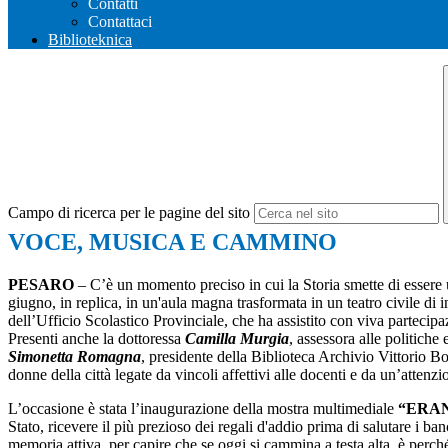
Contatti
Contattaci
Biblioteknica
Campo di ricerca per le pagine del sito
VOCE, MUSICA E CAMMINO
PESARO
– C’è un momento preciso in cui la Storia smette di essere u
giugno, in replica, in un'aula magna trasformata in un teatro civile di i
dell’Ufficio Scolastico Provinciale, che ha assistito con viva partecipaz
Presenti anche la dottoressa
Camilla Murgia
, assessora alle politich
Simonetta Romagna
, presidente della Biblioteca Archivio Vittorio B
donne della città legate da vincoli affettivi alle docenti e da un’attenzi
L’occasione è stata l’inaugurazione della mostra multimediale
“ERAN
Stato, ricevere il più prezioso dei regali d'addio prima di salutare i ba
memoria attiva, per capire che se oggi si cammina a testa alta, è perch