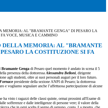
LA MEMORIA: AL "BRAMANTE GENGA" DI PESARO LA
I FA VOCE, MUSICA E CAMMINO
O DELLA MEMORIA: AL "BRAMANTE
 PESARO LA COSTITUZIONE SI FA
l
Bramante Genga
di Pesaro quel momento è andato in scena il 5
 della presenza della dottoressa
Alessandra Belloni
, dirigente
ne agli studenti, oltre ai suoi personali auguri per il loro futuro.
 Fornace
presidente della sezione ANPI di Pesaro; la dottoressa
aro e vogliamo segnalare anche l’affettuosa partecipazione di alcune
he ha visto i ragazzi delle classi quinte, ormai prossimi all'Esame di
lle sofferenze e dalle intelligenze di persone vere; il valore della
volezza che in ogni scelta il segno di ognuno, conta. La mostra, che