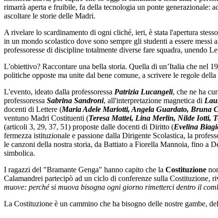
rimarrà aperta e fruibile, fa della tecnologia un ponte generazionale:
ascoltare le storie delle Madri.
A rivelare lo scardinamento di ogni cliché, ieri, è stata l'apertura stess
in un mondo scolastico dove sono sempre gli studenti a essere messi alla
professoresse di discipline totalmente diverse fare squadra, unendo Lett
L'obiettivo? Raccontare una bella storia. Quella di un’Italia che nel 
politiche opposte ma unite dal bene comune, a scrivere le regole della n
L'evento, ideato dalla professoressa
Patrizia Lucangeli
, che ne ha cur
professoressa
Sabrina Sandroni
, all'interpretazione magnetica di
Lau
docenti di Lettere (
Maria Adele Mariotti, Angela Guardato, Bruna Cas
ventuno Madri Costituenti (
Teresa Mattei, Lina Merlin, Nilde Iotti
(articoli 3, 29, 37, 51) proposte dalle docenti di Diritto (
Evelina Biagi
fermezza istituzionale e passione dalla Dirigente Scolastica, la profes
le canzoni della nostra storia, da Battiato a Fiorella Mannoia, fino a D
simbolica.
I ragazzi del "Bramante Genga" hanno capito che la
Costituzione
non
Calamandrei partecipò ad un ciclo di conferenze sulla Costituzione, rivo
muove: perché si muova bisogna ogni giorno rimetterci dentro il combu
La Costituzione è un cammino che ha bisogno delle nostre gambe, del