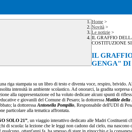
Home
>
Novità
>
Le notizie
>
IL GRAFFIO DEL
COSTITUZIONE S
IL GRAFFI
GENGA" DI
na riga stampata su un libro di testo e diventa voce, respiro, brivido. A
nsolita intensità in ambiente scolastico. Ad onorarci, la gradita sorpresa
ione alla rappresentazione ed ha voluto dedicare alcuni spunti di riflessio
e educative e giovanili del Comune di Pesaro; la dottoressa
Matilde della
obbato; la dottoressa
Antonella Pompilio
, Responsabile dell'UDI di Pes
one particolare alla tematica affrontata.
O SOLO 21”
, un viaggio interattivo dedicato alle Madri Costituenti c
nchi di scuola: la lezione che le leggi non cadono dal cielo, ma nascono da
é qualcuno, ottant'anni fa, ha smesso di stare in ginocchio e la consape