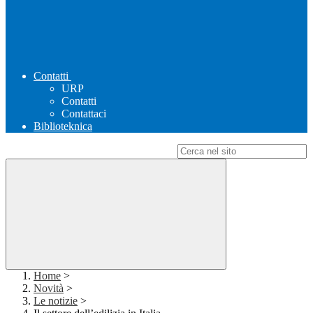
Contatti
URP
Contatti
Contattaci
Biblioteknica
Campo di ricerca per le pagine del sito
Home
>
Novità
>
Le notizie
>