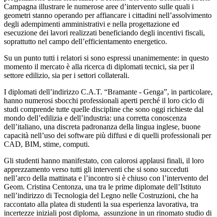
Campagna illustrare le numerose aree d’intervento sulle quali i
geometri stanno operando per affiancare i cittadini nell’assolvimento
degli adempimenti amministrativi e nella progettazione ed
esecuzione dei lavori realizzati beneficiando degli incentivi fiscali,
soprattutto nel campo dell’efficientamento energetico.
Su un punto tutti i relatori si sono espressi unanimemente: in questo
momento il mercato è alla ricerca di diplomati tecnici, sia per il
settore edilizio, sia per i settori collaterali.
I diplomati dell’indirizzo C.A.T. “Bramante - Genga”, in particolare,
hanno numerosi sbocchi professionali aperti perché il loro ciclo di
studi comprende tutte quelle discipline che sono oggi richieste dal
mondo dell’edilizia e dell’industria: una corretta conoscenza
dell’italiano, una discreta padronanza della lingua inglese, buone
capacità nell’uso dei software più diffusi e di quelli professionali per
CAD, BIM, stime, computi.
Gli studenti hanno manifestato, con calorosi applausi finali, il loro
apprezzamento verso tutti gli interventi che si sono succeduti
nell’arco della mattinata e l’incontro si è chiuso con l’intervento del
Geom. Cristina Centonza, una tra le prime diplomate dell’Istituto
nell’indirizzo di Tecnologia del Legno nelle Costruzioni, che ha
raccontato alla platea di studenti la sua esperienza lavorativa, tra
incertezze iniziali post diploma, assunzione in un rinomato studio di