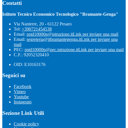
Contatti
Istituto Tecnico Economico Tecnologico "Bramante-Genga"
Via Nanterre, 20 - 61122 Pesaro
Tel:
+390721454538
Email:
pstd10000n@istruzione.it
Link per inviare una mail
Email:
segreteria@itbramantegenga.it
Link per inviare una
mail
PEC:
pstd10000n@pec.istruzione.it
Link per inviare una mail
C.F.: 92052320410
OID: E10163176
Seguici su
Facebook
Vimeo
Youtube
Instagram
Sezione Link Utili
Cookie policy