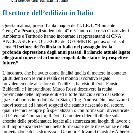
Il settore dell’edilizia in Italia
Il settore dell’edilizia in Italia
Questa mattina, presso l’aula magna dell’I.T.E.T. “Bramante –
Genga” a Pesaro, gli studenti del 4° e 5° anno del corso Costruzioni
Ambiente e Territorio hanno incontrato i rappresentanti di CNA,
ANCE, ASUR e
COLLEGIO
dei GEOMETRI per ascoltarli sul
tema
“Il settore dell’edilizia in Italia nel passaggio tra la
profonda depressione degli anni passati, il rilancio attuale legato
alle grandi opere ed ai bonus erogati dallo stato e le prospettive
future.”
L’incontro, che ha avuto come finalità quella di mettere in contatto
gli studenti con le varie realtà del mondo lavorativo legato
prevalentemente al settore dell’edilizia, ha visto il Dott. Fausto
Baldarelli e l’imprenditore Marco Rossi descrivere la realtà
provinciale delle imprese edili ed il forte rilancio avuto dal settore
grazie ai bonus introdotti dallo Stato, l’Ing. Andrea Dini analizzare i
nuovi scenari ed i nuovi soggetti che stanno nascendo nel settore,
quali i tecnici sempre più specializzati o con formazioni diversificate
ed i General Contractor, Il Dott. Giampiero Pieretti riferire sulla
crescita delle problematica legate alla sicurezza sui luoghi di lavoro e
sull’importanza dei tecnici nella formazione delle maestranze e nella
progettazione della sicurezza, i Geomm. Giovanni Corsini e Alberto