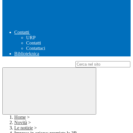
Contatti
URP
Contatti
Contattaci
Biblioteknica
Campo di ricerca per le pagine del sito
Home
>
Novità
>
Le notizie
>