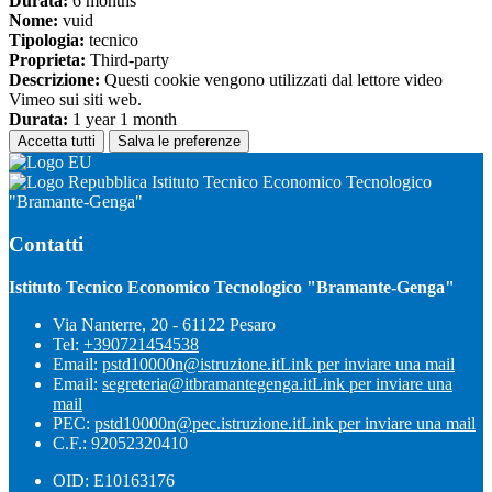
Durata:
6 months
Nome:
vuid
Tipologia:
tecnico
Proprieta:
Third-party
Descrizione:
Questi cookie vengono utilizzati dal lettore video
Vimeo sui siti web.
Durata:
1 year 1 month
Accetta tutti
Salva le preferenze
Istituto Tecnico Economico Tecnologico
"Bramante-Genga"
Contatti
Istituto Tecnico Economico Tecnologico "Bramante-Genga"
Via Nanterre, 20 - 61122 Pesaro
Tel:
+390721454538
Email:
pstd10000n@istruzione.it
Link per inviare una mail
Email:
segreteria@itbramantegenga.it
Link per inviare una
mail
PEC:
pstd10000n@pec.istruzione.it
Link per inviare una mail
C.F.: 92052320410
OID: E10163176