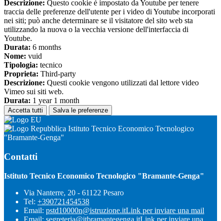
Descrizione:
Questo cookie è impostato da Youtube per tenere
traccia delle preferenze dell'utente per i video di Youtube incorporati
nei siti; può anche determinare se il visitatore del sito web sta
utilizzando la nuova o la vecchia versione dell'interfaccia di
Youtube.
Durata:
6 months
Nome:
vuid
Tipologia:
tecnico
Proprieta:
Third-party
Descrizione:
Questi cookie vengono utilizzati dal lettore video
Vimeo sui siti web.
Durata:
1 year 1 month
Accetta tutti
Salva le preferenze
Istituto Tecnico Economico Tecnologico
"Bramante-Genga"
Contatti
Istituto Tecnico Economico Tecnologico "Bramante-Genga"
Via Nanterre, 20 - 61122 Pesaro
Tel:
+390721454538
Email:
pstd10000n@istruzione.it
Link per inviare una mail
Email:
segreteria@itbramantegenga.it
Link per inviare una