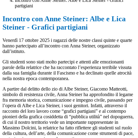
Incontro con Anne Steiner: Albe e Lica Steiner - Grafici
partigiani
Incontro con Anne Steiner: Albe e Lica
Steiner - Grafici partigiani
Venerdì 17 ottobre 2025 i ragazzi delle nostre classi quinte e quarte
hanno partecipato all’incontro con Anna Steiner, organizzato
dall’istituto.
Gli studenti sono stati molto partecipi e attenti alle emozionanti
parole della relatrice che ha raccontato l’esperienza terribile vissuta
dalla sua famiglia durante il Fascismo e ha declinato quelle atrocità
nella nostra epoca contemporanea.
A partire dal delitto dello zio di Albe Steiner, Giacomo Matteotti,
simbolo di resistenza civile, Anna Steiner ha approfondito il legame
fra memoria storica, comunicazione e impegno civile, passando per
l’opera di Albe e Lica Steiner, i suoi genitori. Infatti, attraverso il
racconto del loro lavoro come “grafici partigiani” e al contempo
pionieri della grafica cosiddetta di “pubblica utilità” nel dopoguerra,
di cui il nostro territorio vede un importante rappresentate in
Massimo Dolcini, la relatrice ha fatto riflettere gli studenti sul ruolo
della cultura, dell’arte, della comunicazione come strumenti di pace,