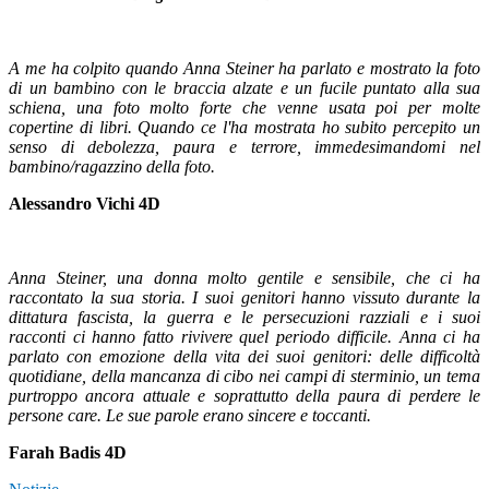
A me ha colpito quando Anna Steiner ha parlato e mostrato la foto
di un bambino con le braccia alzate e un fucile puntato alla sua
schiena, una foto molto forte che venne usata poi per molte
copertine di libri. Quando ce l'ha mostrata ho subito percepito un
senso di debolezza, paura e terrore, immedesimandomi nel
bambino/ragazzino della foto.
Alessandro Vichi 4D
Anna Steiner, una donna molto gentile e sensibile, che ci ha
raccontato la sua storia. I suoi genitori hanno vissuto durante la
dittatura fascista, la guerra e le persecuzioni razziali e i suoi
racconti ci hanno fatto rivivere quel periodo difficile. Anna ci ha
parlato con emozione della vita dei suoi genitori: delle difficoltà
quotidiane, della mancanza di cibo nei campi di sterminio, un tema
purtroppo ancora attuale e soprattutto della paura di perdere le
persone care. Le sue parole erano sincere e toccanti.
Farah Badis 4D