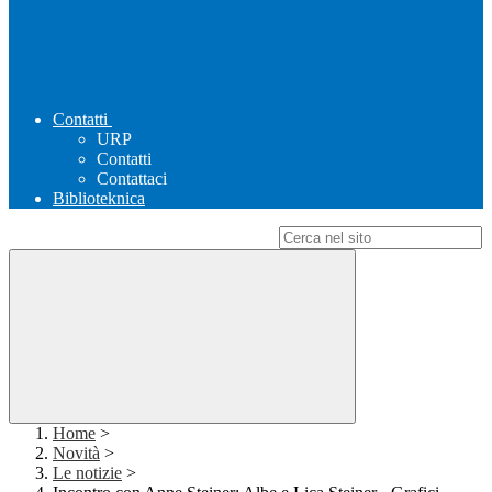
Contatti
URP
Contatti
Contattaci
Biblioteknica
Campo di ricerca per le pagine del sito
Home
>
Novità
>
Le notizie
>