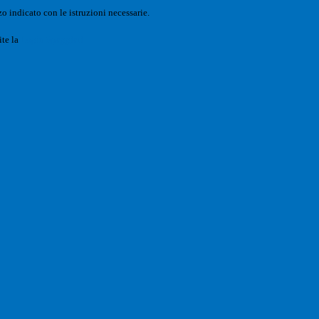
o indicato con le istruzioni necessarie.
ite la
Login Spaggiari