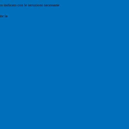
o indicato con le istruzioni necessarie.
ite la
Login Spaggiari