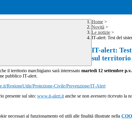
Home
>
Novità
>
Le notizie
>
IT-alert: Test del sis
IT-alert: Tes
sul territori
e il territorio marchigiano sarà interessato
martedì 12 settembre p.v.
rme pubblico IT-alert.
it/RegioneUtile/Protezione-Civile/Prevenzione/IT-Alert
rio presente sul sito:
www.it-alert.it
anche se non avessero ricevuto la no
kie necessari al funzionamento ed utili alle finalità illustrate nella
COO