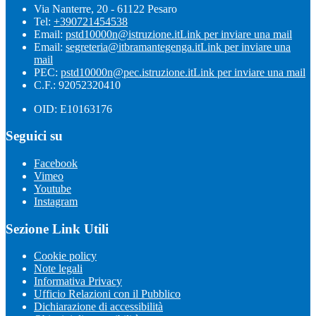
Via Nanterre, 20 - 61122 Pesaro
Tel:
+390721454538
Email:
pstd10000n@istruzione.it
Link per inviare una mail
Email:
segreteria@itbramantegenga.it
Link per inviare una
mail
PEC:
pstd10000n@pec.istruzione.it
Link per inviare una mail
C.F.: 92052320410
OID: E10163176
Seguici su
Facebook
Vimeo
Youtube
Instagram
Sezione Link Utili
Cookie policy
Note legali
Informativa Privacy
Ufficio Relazioni con il Pubblico
Dichiarazione di accessibilità