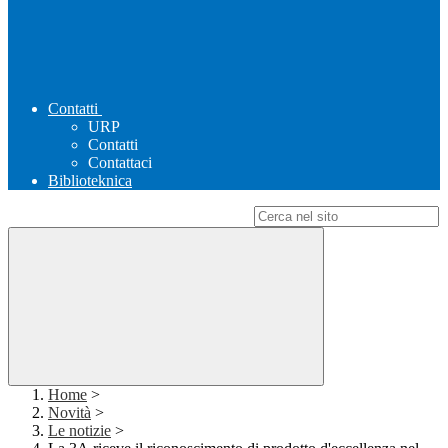
Contatti
URP
Contatti
Contattaci
Biblioteknica
Campo di ricerca per le pagine del sito
Home
>
Novità
>
Le notizie
>