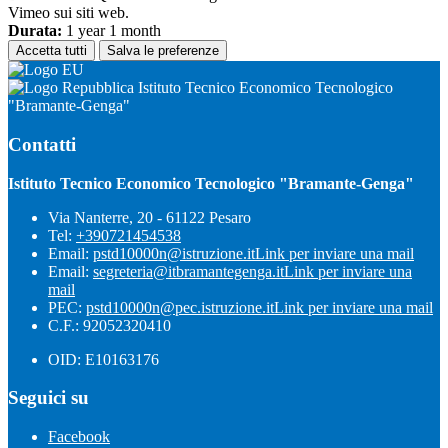
Vimeo sui siti web.
Durata:
1 year 1 month
Accetta tutti
Salva le preferenze
Istituto Tecnico Economico Tecnologico
"Bramante-Genga"
Contatti
Istituto Tecnico Economico Tecnologico "Bramante-Genga"
Via Nanterre, 20 - 61122 Pesaro
Tel:
+390721454538
Email:
pstd10000n@istruzione.it
Link per inviare una mail
Email:
segreteria@itbramantegenga.it
Link per inviare una
mail
PEC:
pstd10000n@pec.istruzione.it
Link per inviare una mail
C.F.: 92052320410
OID: E10163176
Seguici su
Facebook