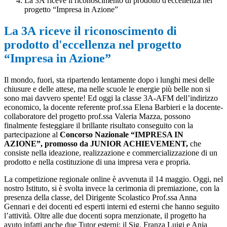
La 3A riceve il riconoscimento di prodotto d'eccellenza nel
progetto “Impresa in Azione”
La 3A riceve il riconoscimento di
prodotto d'eccellenza nel progetto
“Impresa in Azione”
Il mondo, fuori, sta ripartendo lentamente dopo i lunghi mesi delle
chiusure e delle attese, ma nelle scuole le energie più belle non si
sono mai davvero spente! Ed oggi la classe 3A-AFM dell’indirizzo
economico, la docente referente prof.ssa Elena Barbieri e la docente-
collaboratore del progetto prof.ssa Valeria Mazza, possono
finalmente festeggiare il brillante risultato conseguito con la
partecipazione al
Concorso Nazionale “IMPRESA IN
AZIONE”, promosso da JUNIOR ACHIEVEMENT,
che
consiste nella ideazione, realizzazione e commercializzazione di un
prodotto e nella costituzione di una impresa vera e propria.
La competizione regionale online è avvenuta il 14 maggio. Oggi, nel
nostro Istituto, si è svolta invece la cerimonia di premiazione, con la
presenza della classe, del Dirigente Scolastico Prof.ssa Anna
Gennari e dei docenti ed esperti interni ed esterni che hanno seguito
l’attività. Oltre alle due docenti sopra menzionate, il progetto ha
avuto infatti anche due Tutor esterni: il Sig. Franza Luigi e Anja