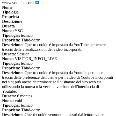
www.youtube.com
Nome
Tipologia
Proprieta
Descrizione
Durata
Nome:
YSC
Tipologia:
tecnico
Proprieta:
Third-party
Descrizione:
Questo cookie è impostato da YouTube per tenere
traccia delle visualizzazioni dei video incorporati.
Durata:
Session
Nome:
VISITOR_INFO1_LIVE
Tipologia:
tecnico
Proprieta:
Third-party
Descrizione:
Questo cookie è impostato da Youtube per tenere
traccia delle preferenze dell'utente per i video di Youtube incorporati
nei siti; può anche determinare se il visitatore del sito web sta
utilizzando la nuova o la vecchia versione dell'interfaccia di
Youtube.
Durata:
6 months
Nome:
vuid
Tipologia:
tecnico
Proprieta:
Third-party
Descrizione:
Questi cookie vengono utilizzati dal lettore video