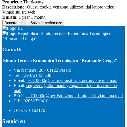
Proprieta:
Third-party
Descrizione:
Questi cookie vengono utilizzati dal lettore video
Vimeo sui siti web.
Durata:
1 year 1 month
Accetta tutti
Salva le preferenze
Istituto Tecnico Economico Tecnologico
"Bramante-Genga"
Contatti
Istituto Tecnico Economico Tecnologico "Bramante-Genga"
Via Nanterre, 20 - 61122 Pesaro
Tel:
+390721454538
Email:
pstd10000n@istruzione.it
Link per inviare una mail
Email:
segreteria@itbramantegenga.it
Link per inviare una
mail
PEC:
pstd10000n@pec.istruzione.it
Link per inviare una mail
C.F.: 92052320410
OID: E10163176
Seguici su