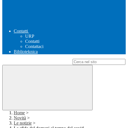
Contatti
URP
Contatti
Contattaci
Biblioteknica
Campo di ricerca per le pagine del sito
Home
>
Novità
>
Le notizie
>