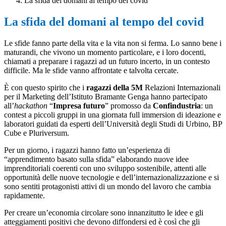
La sfida del domani al tempo del covid
La sfida del domani al tempo del covid
Le sfide fanno parte della vita e la vita non si ferma. Lo sanno bene i
maturandi, che vivono un momento particolare, e i loro docenti,
chiamati a preparare i ragazzi ad un futuro incerto, in un contesto
difficile. Ma le sfide vanno affrontate e talvolta cercate.
È con questo spirito che i
ragazzi della 5M
Relazioni Internazionali
per il Marketing dell’Istituto Bramante Genga hanno partecipato
all’
hackathon
“
Impresa futuro
” promosso da
Confindustria
: un
contest a piccoli gruppi in una giornata full immersion di ideazione e
laboratori guidati da esperti dell’Università degli Studi di Urbino, BP
Cube e Pluriversum.
Per un giorno, i ragazzi hanno fatto un’esperienza di
“apprendimento basato sulla sfida” elaborando nuove idee
imprenditoriali coerenti con uno sviluppo sostenibile, attenti alle
opportunità delle nuove tecnologie e dell’internazionalizzazione e si
sono sentiti protagonisti attivi di un mondo del lavoro che cambia
rapidamente.
Per creare un’economia circolare sono innanzitutto le idee e gli
atteggiamenti positivi che devono diffondersi ed è così che gli