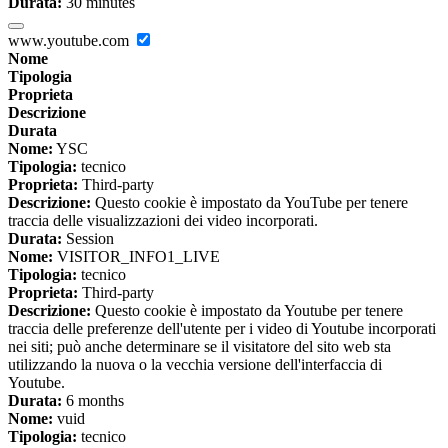
Durata:
30 minutes
www.youtube.com
Nome
Tipologia
Proprieta
Descrizione
Durata
Nome:
YSC
Tipologia:
tecnico
Proprieta:
Third-party
Descrizione:
Questo cookie è impostato da YouTube per tenere
traccia delle visualizzazioni dei video incorporati.
Durata:
Session
Nome:
VISITOR_INFO1_LIVE
Tipologia:
tecnico
Proprieta:
Third-party
Descrizione:
Questo cookie è impostato da Youtube per tenere
traccia delle preferenze dell'utente per i video di Youtube incorporati
nei siti; può anche determinare se il visitatore del sito web sta
utilizzando la nuova o la vecchia versione dell'interfaccia di
Youtube.
Durata:
6 months
Nome:
vuid
Tipologia:
tecnico