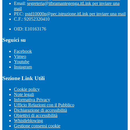
Email:
segreteria@itbramantegenga.it
Link per inviare una
mail
PEC:
pstd10000n@pec.istruzione.it
Link per inviare una mail
C.F.: 92052320410
OID: E10163176
Seguici su
Facebook
Vimeo
Youtube
Instagram
Sezione Link Utili
Cookie policy
Note legali
Informativa Privacy
Ufficio Relazioni con il Pubblico
Dichiarazione di accessibilità
Obiettivi di accessibilità
Whistleblowing
Gestione consensi cookie