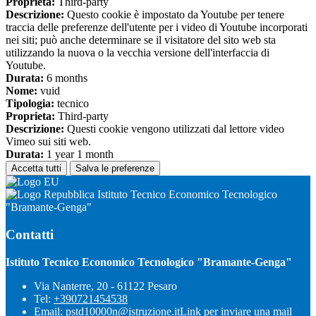
Proprieta:
Third-party
Descrizione:
Questo cookie è impostato da Youtube per tenere
traccia delle preferenze dell'utente per i video di Youtube incorporati
nei siti; può anche determinare se il visitatore del sito web sta
utilizzando la nuova o la vecchia versione dell'interfaccia di
Youtube.
Durata:
6 months
Nome:
vuid
Tipologia:
tecnico
Proprieta:
Third-party
Descrizione:
Questi cookie vengono utilizzati dal lettore video
Vimeo sui siti web.
Durata:
1 year 1 month
Accetta tutti
Salva le preferenze
Istituto Tecnico Economico Tecnologico
"Bramante-Genga"
Contatti
Istituto Tecnico Economico Tecnologico "Bramante-Genga"
Via Nanterre, 20 - 61122 Pesaro
Tel:
+390721454538
Email:
pstd10000n@istruzione.it
Link per inviare una mail