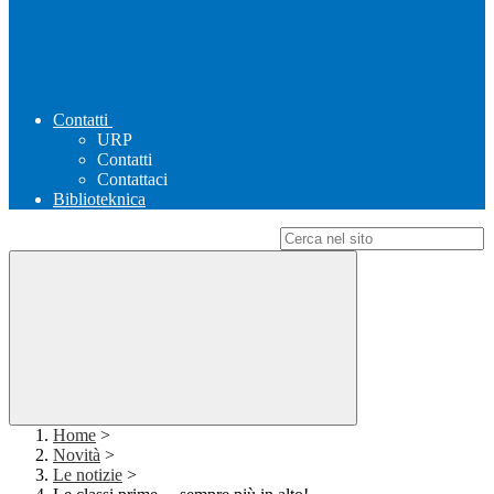
Contatti
URP
Contatti
Contattaci
Biblioteknica
Campo di ricerca per le pagine del sito
Home
>
Novità
>
Le notizie
>