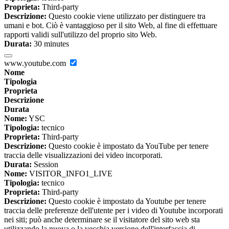
Proprieta:
Third-party
Descrizione:
Questo cookie viene utilizzato per distinguere tra
umani e bot. Ciò è vantaggioso per il sito Web, al fine di effettuare
rapporti validi sull'utilizzo del proprio sito Web.
Durata:
30 minutes
www.youtube.com
Nome
Tipologia
Proprieta
Descrizione
Durata
Nome:
YSC
Tipologia:
tecnico
Proprieta:
Third-party
Descrizione:
Questo cookie è impostato da YouTube per tenere
traccia delle visualizzazioni dei video incorporati.
Durata:
Session
Nome:
VISITOR_INFO1_LIVE
Tipologia:
tecnico
Proprieta:
Third-party
Descrizione:
Questo cookie è impostato da Youtube per tenere
traccia delle preferenze dell'utente per i video di Youtube incorporati
nei siti; può anche determinare se il visitatore del sito web sta
utilizzando la nuova o la vecchia versione dell'interfaccia di