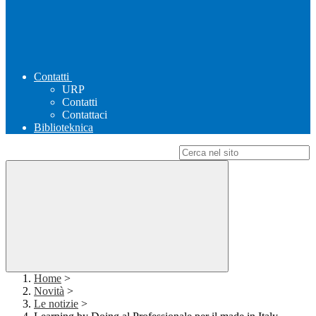
Contatti
URP
Contatti
Contattaci
Biblioteknica
Campo di ricerca per le pagine del sito
Home
>
Novità
>
Le notizie
>