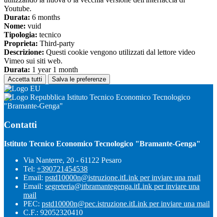
Youtube.
Durata:
6 months
Nome:
vuid
Tipologia:
tecnico
Proprieta:
Third-party
Descrizione:
Questi cookie vengono utilizzati dal lettore video
Vimeo sui siti web.
Durata:
1 year 1 month
Accetta tutti
Salva le preferenze
Istituto Tecnico Economico Tecnologico
"Bramante-Genga"
Contatti
Istituto Tecnico Economico Tecnologico "Bramante-Genga"
Via Nanterre, 20 - 61122 Pesaro
Tel:
+390721454538
Email:
pstd10000n@istruzione.it
Link per inviare una mail
Email:
segreteria@itbramantegenga.it
Link per inviare una
mail
PEC:
pstd10000n@pec.istruzione.it
Link per inviare una mail
C.F.: 92052320410