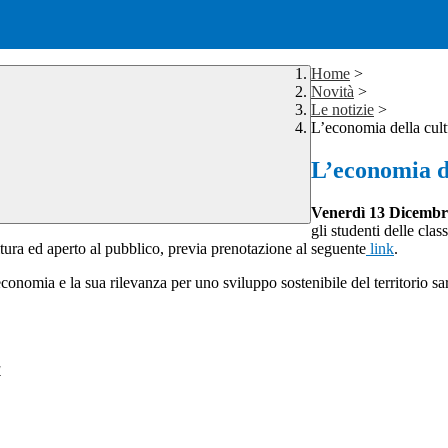
Home
>
Novità
>
Le notizie
>
L’economia della cult
L’economia d
Venerdì 13 Dicembre 
gli studenti delle cl
ltura ed aperto al pubblico, previa prenotazione al seguente
link
.
d economia e la sua rilevanza per uno sviluppo sostenibile del territorio s