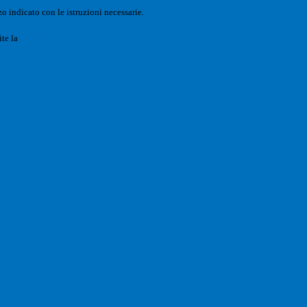
o indicato con le istruzioni necessarie.
ite la
Login Spaggiari