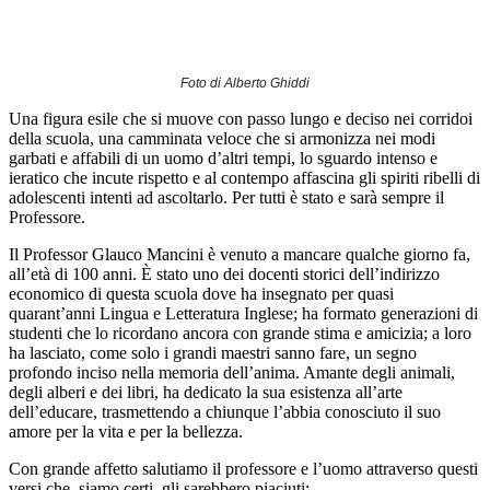
Foto di Alberto Ghiddi
Una figura esile che si muove con passo lungo e deciso nei corridoi
della scuola, una camminata veloce che si armonizza nei modi
garbati e affabili di un uomo d’altri tempi, lo sguardo intenso e
ieratico che incute rispetto e al contempo affascina gli spiriti ribelli di
adolescenti intenti ad ascoltarlo. Per tutti è stato e sarà sempre il
Professore.
Il Professor Glauco Mancini è venuto a mancare qualche giorno fa,
all’età di 100 anni. È stato uno dei docenti storici dell’indirizzo
economico di questa scuola dove ha insegnato per quasi
quarant’anni Lingua e Letteratura Inglese; ha formato generazioni di
studenti che lo ricordano ancora con grande stima e amicizia; a loro
ha lasciato, come solo i grandi maestri sanno fare, un segno
profondo inciso nella memoria dell’anima. Amante degli animali,
degli alberi e dei libri, ha dedicato la sua esistenza all’arte
dell’educare, trasmettendo a chiunque l’abbia conosciuto il suo
amore per la vita e per la bellezza.
Con grande affetto salutiamo il professore e l’uomo attraverso questi
versi che, siamo certi, gli sarebbero piaciuti: