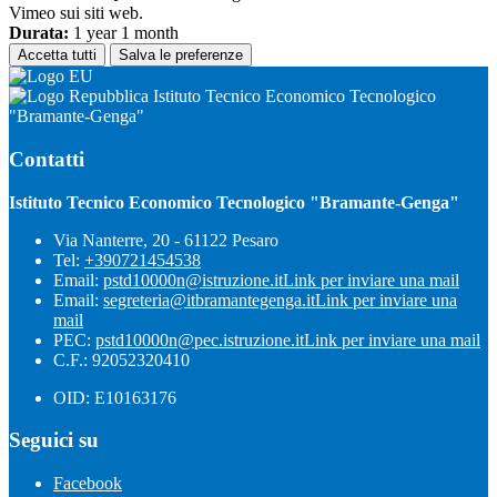
Vimeo sui siti web.
Durata:
1 year 1 month
Accetta tutti
Salva le preferenze
Istituto Tecnico Economico Tecnologico
"Bramante-Genga"
Contatti
Istituto Tecnico Economico Tecnologico "Bramante-Genga"
Via Nanterre, 20 - 61122 Pesaro
Tel:
+390721454538
Email:
pstd10000n@istruzione.it
Link per inviare una mail
Email:
segreteria@itbramantegenga.it
Link per inviare una
mail
PEC:
pstd10000n@pec.istruzione.it
Link per inviare una mail
C.F.: 92052320410
OID: E10163176
Seguici su
Facebook