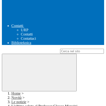
Contatti
URP
Contatti
Contattaci
Biblioteknica
Campo di ricerca per le pagine del sito
Home
>
Novità
>
Le notizie
>