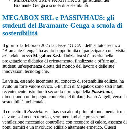
MEGABOX SRL e PASSIVHAUS: gli studenti del
Bramante-Genga a scuola di sostenibilità
MEGABOX SRL e PASSIVHAUS: gli
studenti del Bramante-Genga a scuola di
sostenibilità
Il giorno 12 febbraio 2025 la classe 4G-CAT dell'Istituto Tecnico
"Bramante-Genga" ha avuto l'opportunità di partecipare a una visita
aziendale presso
Megabox S.r.l.
: l'iniziativa si è inserita nella
progettazione didattica di orientamento, finalizzata a offrire agli
studenti un'esperienza diretta del mondo del lavoro e delle sue
innovazioni tecnologiche.
La visita, essendo incentrata sul concetto di sostenibilità edilizia, ha
avuto un forte valore civico. Gli uffici di Megabox sono stati infatti
recentemente ristrutturati secondo i principi della
Passivhaus
,
dimostrando un impegno concreto del titolare, Ivano Angeli, verso la
sostenibilità ambientale.
Il concetto di
Passivhaus
si basa su alcuni principi fondamentali: un
elevato isolamento termico, serramenti ad alte prestazioni,
ventilazione meccanica controllata con recupero di calore, assenza di
ponti termici e un involucro edilizio altamente ermetico. Questi