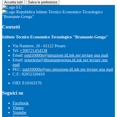
Accetta tutti
Salva le preferenze
Istituto Tecnico Economico Tecnologico
"Bramante-Genga"
Contatti
Istituto Tecnico Economico Tecnologico "Bramante-Genga"
Via Nanterre, 20 - 61122 Pesaro
Tel:
+390721454538
Email:
pstd10000n@istruzione.it
Link per inviare una mail
Email:
segreteria@itbramantegenga.it
Link per inviare una
mail
PEC:
pstd10000n@pec.istruzione.it
Link per inviare una mail
C.F.: 92052320410
OID: E10163176
Seguici su
Facebook
Vimeo
Youtube