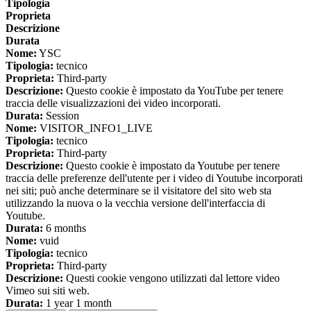
Tipologia
Proprieta
Descrizione
Durata
Nome:
YSC
Tipologia:
tecnico
Proprieta:
Third-party
Descrizione:
Questo cookie è impostato da YouTube per tenere
traccia delle visualizzazioni dei video incorporati.
Durata:
Session
Nome:
VISITOR_INFO1_LIVE
Tipologia:
tecnico
Proprieta:
Third-party
Descrizione:
Questo cookie è impostato da Youtube per tenere
traccia delle preferenze dell'utente per i video di Youtube incorporati
nei siti; può anche determinare se il visitatore del sito web sta
utilizzando la nuova o la vecchia versione dell'interfaccia di
Youtube.
Durata:
6 months
Nome:
vuid
Tipologia:
tecnico
Proprieta:
Third-party
Descrizione:
Questi cookie vengono utilizzati dal lettore video
Vimeo sui siti web.
Durata:
1 year 1 month