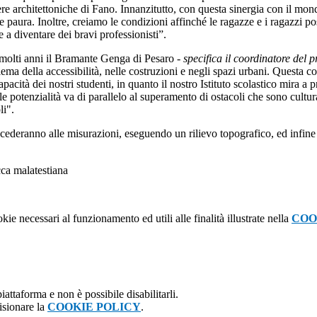
ere architettoniche di Fano. Innanzitutto, con questa sinergia con il mo
 paura. Inoltre, creiamo le condizioni affinché le ragazze e i ragazzi p
a diventare dei bravi professionisti”.
molti anni il Bramante Genga di Pesaro -
specifica il coordinatore del 
ema della accessibilità, nelle costruzioni e negli spazi urbani. Questa
cità dei nostri studenti, in quanto il nostro Istituto scolastico mira a 
tale potenzialità va di parallelo al superamento di ostacoli che sono cult
li".
ederanno alle misurazioni, eseguendo un rilievo topografico, ed infine si
kie necessari al funzionamento ed utili alle finalità illustrate nella
COO
attaforma e non è possibile disabilitarli.
isionare la
COOKIE POLICY
.