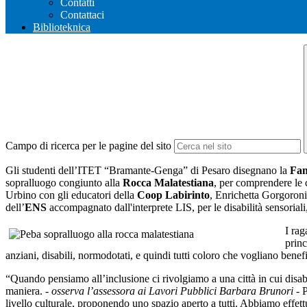
Contatti
Contattaci
Biblioteknica
Campo di ricerca per le pagine del sito
Gli studenti dell’ITET “Bramante-Genga” di Pesaro disegnano la
Fan
sopralluogo congiunto alla
Rocca Malatestiana
, per comprendere le c
Urbino con gli educatori della
Coop Labirinto
, Enrichetta Gorgoron
dell’
ENS
accompagnato dall'interprete LIS, per le disabilità sensoriali
I rag
princ
anziani, disabili, normodotati, e quindi tutti coloro che vogliano benef
“Quando pensiamo all’inclusione ci rivolgiamo a una città in cui disab
maniera. -
osserva l’assessora ai Lavori Pubblici Barbara Brunori
- P
livello culturale, proponendo uno spazio aperto a tutti. Abbiamo effettu