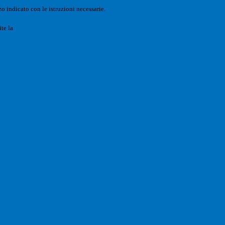
o indicato con le istruzioni necessarie.
ite la
Login Spaggiari