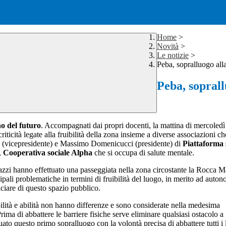
Home
>
Novità
>
Le notizie
>
Peba, sopralluogo all
Peba, sopral
o del futuro
. Accompagnati dai propri docenti, la mattina di mercoledì
riticità legate alla fruibilità della zona insieme a diverse associazioni c
i (vicepresidente) e Massimo Domenicucci (presidente) di
Piattaforma s
,
Cooperativa sociale Alpha
che si occupa di salute mentale.
azzi hanno effettuato una passeggiata nella zona circostante la Rocca Ma
ipali problematiche in termini di fruibilità del luogo, in merito ad auton
iciare di questo spazio pubblico.
ilità e abilità non hanno differenze e sono considerate nella medesima
rima di abbattere le barriere fisiche serve eliminare qualsiasi ostacolo a
ato questo primo sopralluogo con la volontà precisa di abbattere tutti i li