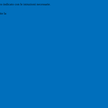
o indicato con le istruzioni necessarie.
ite la
Login Spaggiari