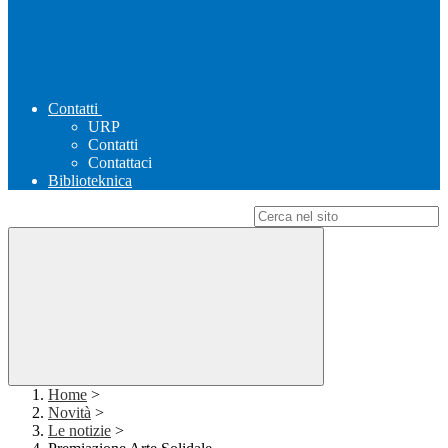
Contatti
URP
Contatti
Contattaci
Biblioteknica
Campo di ricerca per le pagine del sito
Home
>
Novità
>
Le notizie
>