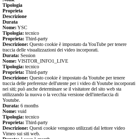
Tipologia
Proprieta
Descrizione
Durata
Nome:
YSC
Tipologia:
tecnico
Proprieta:
Third-party
Descrizione:
Questo cookie è impostato da YouTube per tenere
traccia delle visualizzazioni dei video incorporati.
Durata:
Session
Nome:
VISITOR_INFO1_LIVE
Tipologia:
tecnico
Proprieta:
Third-party
Descrizione:
Questo cookie è impostato da Youtube per tenere
traccia delle preferenze dell'utente per i video di Youtube incorporati
nei siti; può anche determinare se il visitatore del sito web sta
utilizzando la nuova o la vecchia versione dell'interfaccia di
Youtube.
Durata:
6 months
Nome:
vuid
Tipologia:
tecnico
Proprieta:
Third-party
Descrizione:
Questi cookie vengono utilizzati dal lettore video
Vimeo sui siti web.