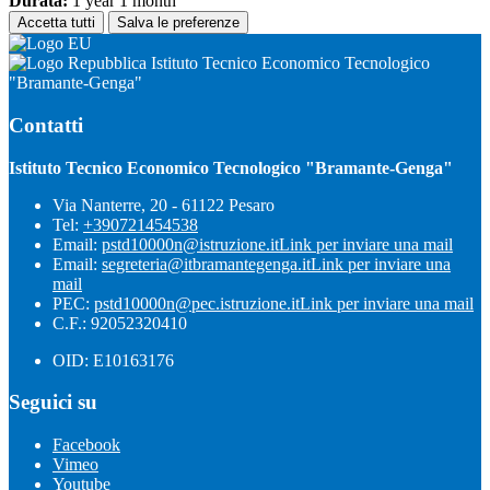
Durata:
1 year 1 month
Accetta tutti
Salva le preferenze
Istituto Tecnico Economico Tecnologico
"Bramante-Genga"
Contatti
Istituto Tecnico Economico Tecnologico "Bramante-Genga"
Via Nanterre, 20 - 61122 Pesaro
Tel:
+390721454538
Email:
pstd10000n@istruzione.it
Link per inviare una mail
Email:
segreteria@itbramantegenga.it
Link per inviare una
mail
PEC:
pstd10000n@pec.istruzione.it
Link per inviare una mail
C.F.: 92052320410
OID: E10163176
Seguici su
Facebook
Vimeo
Youtube