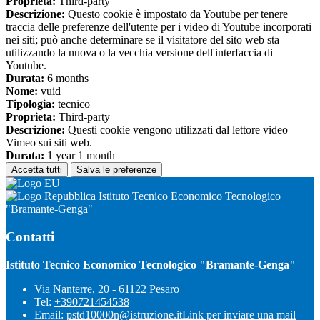
Proprieta:
Third-party
Descrizione:
Questo cookie è impostato da Youtube per tenere
traccia delle preferenze dell'utente per i video di Youtube incorporati
nei siti; può anche determinare se il visitatore del sito web sta
utilizzando la nuova o la vecchia versione dell'interfaccia di
Youtube.
Durata:
6 months
Nome:
vuid
Tipologia:
tecnico
Proprieta:
Third-party
Descrizione:
Questi cookie vengono utilizzati dal lettore video
Vimeo sui siti web.
Durata:
1 year 1 month
Accetta tutti
Salva le preferenze
Istituto Tecnico Economico Tecnologico
"Bramante-Genga"
Contatti
Istituto Tecnico Economico Tecnologico "Bramante-Genga"
Via Nanterre, 20 - 61122 Pesaro
Tel:
+390721454538
Email:
pstd10000n@istruzione.it
Link per inviare una mail