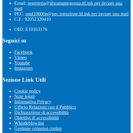
Email:
segreteria@itbramantegenga.it
Link per inviare una
mail
PEC:
pstd10000n@pec.istruzione.it
Link per inviare una mail
C.F.: 92052320410
OID: E10163176
Seguici su
Facebook
Vimeo
Youtube
Instagram
Sezione Link Utili
Cookie policy
Note legali
Informativa Privacy
Ufficio Relazioni con il Pubblico
Dichiarazione di accessibilità
Obiettivi di accessibilità
Whistleblowing
Gestione consensi cookie