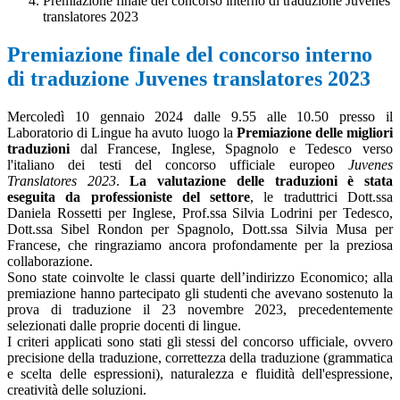
Premiazione finale del concorso interno di traduzione Juvenes
translatores 2023
Premiazione finale del concorso interno
di traduzione Juvenes translatores 2023
Mercoledì
10 gennaio 2024 dalle 9.55 alle 10.50 presso il
Laboratorio di Lingue ha avuto luogo la
Premiazione delle migliori
traduzioni
dal Francese, Inglese, Spagnolo e Tedesco verso
l'italiano dei testi del concorso ufficiale europeo
Juvenes
Translatores 2023
.
La valutazione delle traduzioni è stata
eseguita da professioniste del settore
, le traduttrici Dott.ssa
Daniela Rossetti per Inglese, Prof.ssa Silvia Lodrini per Tedesco,
Dott.ssa Sibel Rondon per Spagnolo, Dott.ssa Silvia Musa per
Francese, che ringraziamo ancora profondamente per la preziosa
collaborazione.
Sono state coinvolte le classi quarte dell’indirizzo Economico; alla
premiazione hanno partecipato gli studenti che avevano sostenuto la
prova di traduzione il 23 novembre 2023, precedentemente
selezionati dalle proprie docenti di lingue.
I criteri applicati sono stati gli stessi del concorso ufficiale, ovvero
precisione della traduzione, correttezza della traduzione (grammatica
e scelta delle espressioni), naturalezza e fluidità dell'espressione,
creatività delle soluzioni.