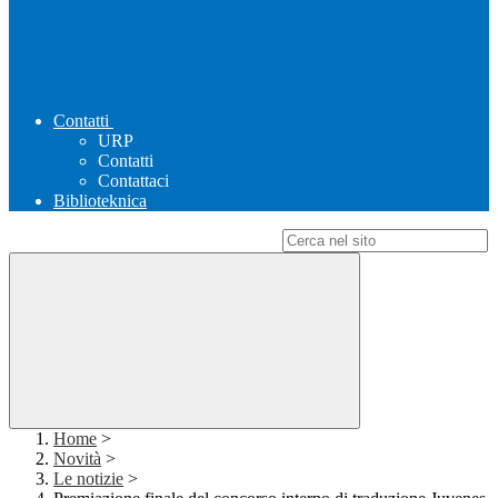
Contatti
URP
Contatti
Contattaci
Biblioteknica
Campo di ricerca per le pagine del sito
Home
>
Novità
>
Le notizie
>