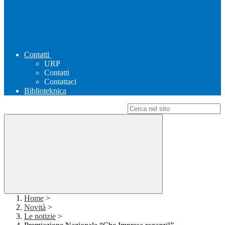
Contatti
URP
Contatti
Contattaci
Biblioteknica
Campo di ricerca per le pagine del sito
Home
>
Novità
>
Le notizie
>