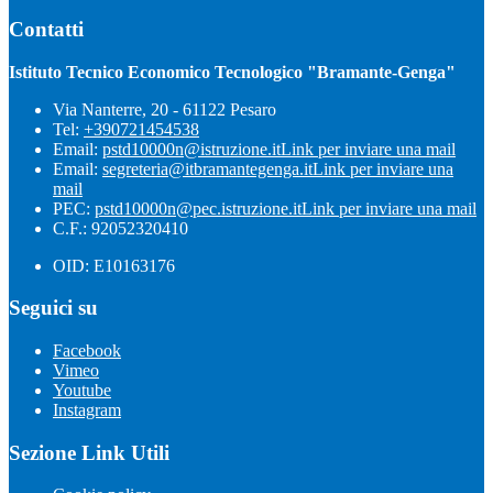
Contatti
Istituto Tecnico Economico Tecnologico "Bramante-Genga"
Via Nanterre, 20 - 61122 Pesaro
Tel:
+390721454538
Email:
pstd10000n@istruzione.it
Link per inviare una mail
Email:
segreteria@itbramantegenga.it
Link per inviare una
mail
PEC:
pstd10000n@pec.istruzione.it
Link per inviare una mail
C.F.: 92052320410
OID: E10163176
Seguici su
Facebook
Vimeo
Youtube
Instagram
Sezione Link Utili