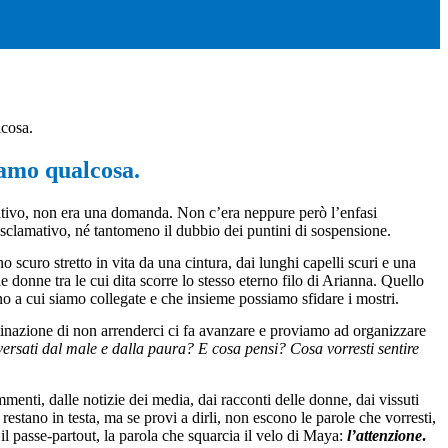
lcosa.
iamo qualcosa.
tivo, non era una domanda. Non c’era neppure però l’enfasi
esclamativo, né tantomeno il dubbio dei puntini di sospensione.
 scuro stretto in vita da una cintura, dai lunghi capelli scuri e una
e donne tra le cui dita scorre lo stesso eterno filo di Arianna. Quello
uno a cui siamo collegate e che insieme possiamo sfidare i mostri.
tinazione di non arrenderci ci fa avanzare e proviamo ad organizzare
raversati dal male e dalla paura? E cosa pensi? Cosa vorresti sentire
menti, dalle notizie dei media, dai racconti delle donne, dai vissuti
restano in testa, ma se provi a dirli, non escono le parole che vorresti,
il passe-partout, la parola che squarcia il velo di Maya:
l’attenzione
.