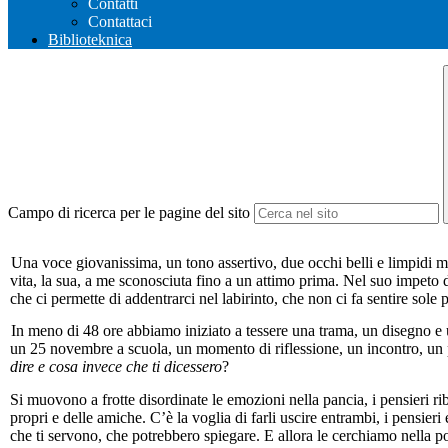
Contatti
Contattaci
Biblioteknica
Campo di ricerca per le pagine del sito
Una voce giovanissima, un tono assertivo, due occhi belli e limpidi mai 
vita, la sua, a me sconosciuta fino a un attimo prima. Nel suo impeto di
che ci permette di addentrarci nel labirinto, che non ci fa sentire sol
In meno di 48 ore abbiamo iniziato a tessere una trama, un disegno e 
un 25 novembre a scuola, un momento di riflessione, un incontro, un
dire e cosa invece che ti dicessero
?
Si muovono a frotte disordinate le emozioni nella pancia, i pensieri ri
propri e delle amiche. C’è la voglia di farli uscire entrambi, i pensier
che ti servono, che potrebbero spiegare. E allora le cerchiamo nella po