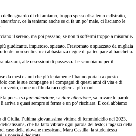
oco dello sguardo di chi amiamo, troppo spesso disattento e distratto,
 a
ttenzione
, ce la teniamo anche se ci fa un po’ male, ci lisciamo le
e.
ciano il sereno, ma poi passano, se non ti soffermi troppo a misurarle.
più giudicante, impietoso, spietato. Frastornato e spiazzato da migliaia
nforto del non sentirsi mai abbastanza degne di partecipare al banchetto.
valutazioni, alle ossessioni di possesso. Le scambiamo per il
orse da mesi e anni che più lentamente l’hanno portata a questo
dolo con le sue compagne e i compagni di questi anni di vita e di
e un vento, come un filo da raccogliere a più mani.
hé la poesia sa
fare attenzione
, sa
dare attenzione
, sa trovare le parole
 lì arriva e quasi sempre si ferma e un po’ rischiara. E così abbiamo
lla di Giulia, l’ultima giovanissima vittima di femminicidio nel 2023,
delicatissima, che ha fatto vibrare ogni parola del testo; i ragazzi della
 nel caso della giovane messicana
Mara Castilla, la studentessa
i la poesia è dedicata.