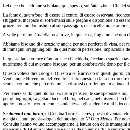
Lei dice che le donne scivolano qui, spesso, sull’attenzione. Che lei st
La fame di
attenzione
, di essere al centro, di essere osservata, ricono
sfuggente, incapace di soffermarsi sulle pieghe e disponibile ad esserci
grinze per non dar fastidio al suo passaggio, ci cancelliamo le ombre 
A volte però, no. Guardiamo altrove, in quei casi, fingiamo che non ci
Abbiamo bisogno di
attenzione
anche per non perderci di vista, per r
di immagini irraggiungibili, da quel mito di perfezione, implacabile dea
In questa fame vorace d’amore che ci inchioda, facciamo spazio a tavola
nutrimento di cui avevamo bisogno, per un confortevole dono per il c
Questo voleva dire Giorgia. Questo a lei è arrivato in questi giorni, 
Venticinque Novembre del Ventitré. Tutto questo ha fatto un rumore cos
scuola, con noi che percorriamo i suoi stessi corridoi ogni mattina e 
Per tenere saldo quel filo tra lei, i suoi pensieri, le sue speranze e no
per gli ingorghi, sa gettare luce nel buio, nel caos, nel mistero. Perc
aperto il nostro incontro con le studentesse, gli studenti e tutti i docent
Se domani non torno
, di Cristina Torre Caceres, poesia diventata vir
ma già da anni poesia-slogan del movimento
Ni Una Menos
. Per noi 
Consulta hanno voluto accompagnarne la lettura con delle immagini su
messicana di 19 anni violentata e uccisa da un autista di un servizio di