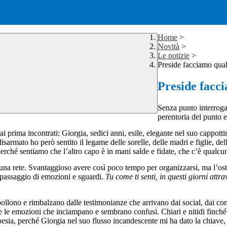
Home
>
Novità
>
Le notizie
>
Preside facciamo qua
Preside facc
Senza punto interroga
perentoria del punto 
prima incontrati: Giorgia, sedici anni, esile, elegante nel suo cappottino
sarmato ho però sentito il legame delle sorelle, delle madri e figlie, dell
e perché sentiamo che l’altro capo è in mani salde e fidate, che c’è qualc
una rete. Svantaggioso avere così poco tempo per organizzarsi, ma l’os
 passaggio di emozioni e sguardi.
Tu come ti senti, in questi giorni att
bollono e rimbalzano dalle testimonianze che arrivano dai social, dai com
i e le emozioni che inciampano e sembrano confusi. Chiari e nitidi finché 
esia, perché Giorgia nel suo flusso incandescente mi ha dato la chiave, 