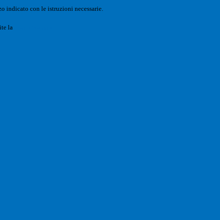
o indicato con le istruzioni necessarie.
ite la
Login Spaggiari