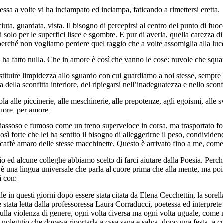
essa a volte vi ha inciampato ed inciampa, faticando a rimettersi eretta.
sciuta, guardata, vista. Il bisogno di percepirsi al centro del punto di fu
 solo per le superfici lisce e sgombre. E pur di averla, quella carezza di
perché non vogliamo perdere quel raggio che a volte assomiglia alla luc
 ha fatto nulla. Che in amore è così che vanno le cose: nuvole che squar
estituire limpidezza allo sguardo con cui guardiamo a noi stesse, sempre 
 della sconfitta interiore, del ripiegarsi nell’inadeguatezza e nello sco
 alle piccinerie, alle meschinerie, alle prepotenze, agli egoismi, alle s
uore, per amore.
chiassoso e fumoso come un treno superveloce in corsa, ma trasportato f
ì forte che lei ha sentito il bisogno di alleggerirne il peso, condividen
il caffè amaro delle stesse macchinette. Questo è arrivato fino a me, com
i, io ed alcune colleghe abbiamo scelto di farci aiutare dalla Poesia. Perc
hé è una lingua universale che parla al cuore prima che alla mente, ma poi
i con:
ale in questi giorni dopo essere stata citata da Elena Cecchettin, la sore
è stata letta dalla professoressa Laura Corraducci, poetessa ed interprete 
lla violenza di genere, ogni volta diversa ma ogni volta uguale, come
 noleggio che doveva riportarla a casa sana e salva, dopo una festa, a cu