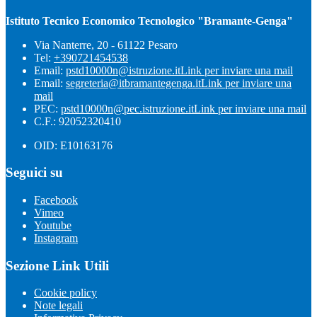
Istituto Tecnico Economico Tecnologico "Bramante-Genga"
Via Nanterre, 20 - 61122 Pesaro
Tel:
+390721454538
Email:
pstd10000n@istruzione.it
Link per inviare una mail
Email:
segreteria@itbramantegenga.it
Link per inviare una
mail
PEC:
pstd10000n@pec.istruzione.it
Link per inviare una mail
C.F.: 92052320410
OID: E10163176
Seguici su
Facebook
Vimeo
Youtube
Instagram
Sezione Link Utili
Cookie policy
Note legali