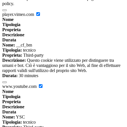
policy.
player.vimeo.com
Nome
Tipologia
Proprieta
Descrizione
Durata
Nome:
__cf_bm
Tipologia:
tecnico
Proprieta:
Third-party
Descrizione:
Questo cookie viene utilizzato per distinguere tra
umani e bot. Ciò è vantaggioso per il sito Web, al fine di effettuare
rapporti validi sull'utilizzo del proprio sito Web.
Durata:
30 minutes
www.youtube.com
Nome
Tipologia
Proprieta
Descrizione
Durata
Nome:
YSC
Tipologia:
tecnico