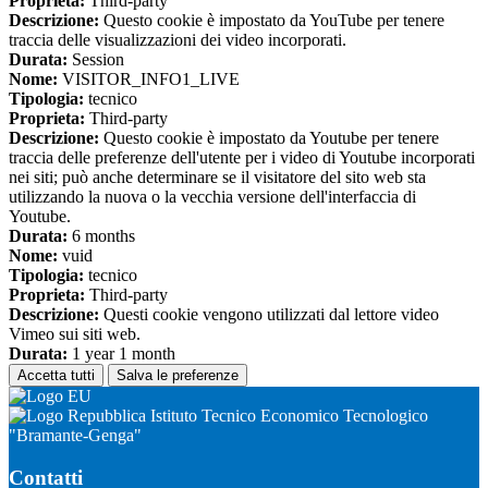
Proprieta:
Third-party
Descrizione:
Questo cookie è impostato da YouTube per tenere
traccia delle visualizzazioni dei video incorporati.
Durata:
Session
Nome:
VISITOR_INFO1_LIVE
Tipologia:
tecnico
Proprieta:
Third-party
Descrizione:
Questo cookie è impostato da Youtube per tenere
traccia delle preferenze dell'utente per i video di Youtube incorporati
nei siti; può anche determinare se il visitatore del sito web sta
utilizzando la nuova o la vecchia versione dell'interfaccia di
Youtube.
Durata:
6 months
Nome:
vuid
Tipologia:
tecnico
Proprieta:
Third-party
Descrizione:
Questi cookie vengono utilizzati dal lettore video
Vimeo sui siti web.
Durata:
1 year 1 month
Accetta tutti
Salva le preferenze
Istituto Tecnico Economico Tecnologico
"Bramante-Genga"
Contatti