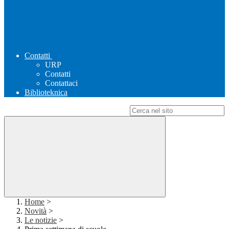
Contatti
URP
Contatti
Contattaci
Biblioteknica
Campo di ricerca per le pagine del sito
Home
>
Novità
>
Le notizie
>