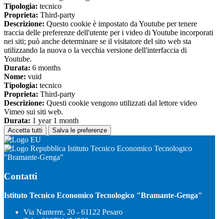
Tipologia:
tecnico
Proprieta:
Third-party
Descrizione:
Questo cookie è impostato da Youtube per tenere
traccia delle preferenze dell'utente per i video di Youtube incorporati
nei siti; può anche determinare se il visitatore del sito web sta
utilizzando la nuova o la vecchia versione dell'interfaccia di
Youtube.
Durata:
6 months
Nome:
vuid
Tipologia:
tecnico
Proprieta:
Third-party
Descrizione:
Questi cookie vengono utilizzati dal lettore video
Vimeo sui siti web.
Durata:
1 year 1 month
Accetta tutti
Salva le preferenze
Istituto Tecnico Economico Tecnologico
"Bramante-Genga"
Contatti
Istituto Tecnico Economico Tecnologico "Bramante-Genga"
Via Nanterre, 20 - 61122 Pesaro