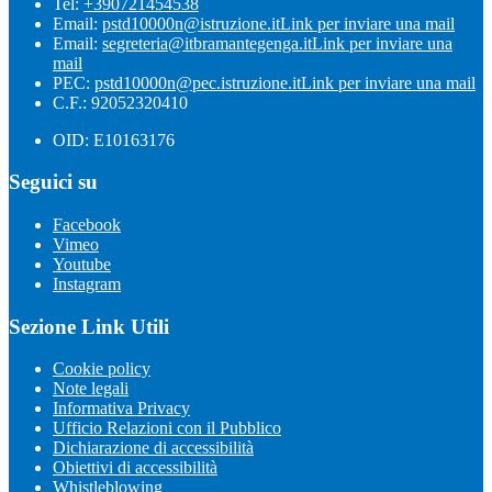
Tel:
+390721454538
Email:
pstd10000n@istruzione.it
Link per inviare una mail
Email:
segreteria@itbramantegenga.it
Link per inviare una
mail
PEC:
pstd10000n@pec.istruzione.it
Link per inviare una mail
C.F.: 92052320410
OID: E10163176
Seguici su
Facebook
Vimeo
Youtube
Instagram
Sezione Link Utili
Cookie policy
Note legali
Informativa Privacy
Ufficio Relazioni con il Pubblico
Dichiarazione di accessibilità
Obiettivi di accessibilità
Whistleblowing