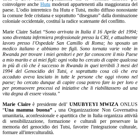
coinvolgere anche
Hutu
moderati appartenenti alla maggioranza del
paese. L'odio interetnico fra Hutu e Tutsi, molto diffuso nonostante
la comune fede cristiana e soprattutto “disegnato” dalla dominazione
coloniale occidentale, costituì la radice scatenante del conflitto.
Marie Claire Safari “S
ono arrivata in Italia il 16 Aprile del 1994;
sono diventata infermiera professionale presso la CRI, e attualmente
lavoro presso l’Ospedale San Camillo di Roma; ho sposato un
medico italiano e abbiamo tre figli. Sono tornata varie volte in
Rwanda per trovare i miei genitori e per far conoscere il mio Paese
a mio marito e ai miei figli: ogni volta ho cercato di capire qualcosa
in più di ciò che è successo in Rwanda in quei terribili 3 mesi del
1994 del Genocidio dei Tutsi, e soprattutto cosa ciò che era
accaduto aveva lasciato in tutte le persone che oggi vivono nel
paese; ho cercato dunque di capire cosa potevo fare io per loro e
per promuovere processi ed iniziative che li riabilitassero ad una
vita degna di essere vissuta.”
Marie Claire
è presidente dell’
UMUBYEYI MWIZA
ONLUS
“
Una mamma buona” ,
una Organizzazione Non Governativa
umanitaria, aconfessionale e apartitica che in Italia organizza attività
di sensibilizzazione, formazione e culturali per preservare la
memoria del genocidio dei Tutsi, favorire l'integrazione culturale,
formare all'interculturalità.