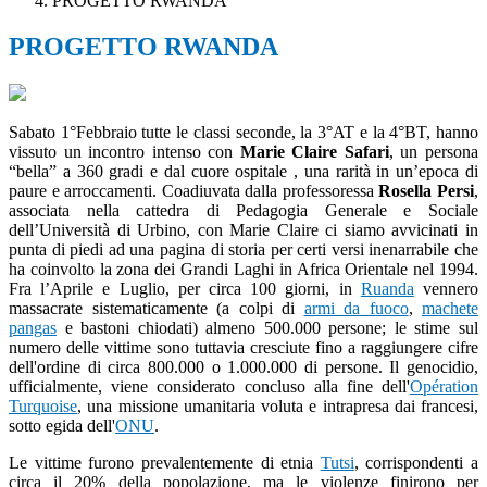
PROGETTO RWANDA
PROGETTO RWANDA
Sabato 1°Febbraio tutte le classi seconde, la 3°AT e la 4°BT, hanno
vissuto un incontro intenso con
Marie Claire Safari
, un persona
“bella” a 360 gradi e dal cuore ospitale , una rarità in un’epoca di
paure e arroccamenti. Coadiuvata dalla professoressa
Rosella Persi
,
associata nella cattedra di Pedagogia Generale e Sociale
dell’Università di Urbino, con Marie Claire ci siamo avvicinati in
punta di piedi ad una pagina di storia per certi versi inenarrabile che
ha coinvolto la zona dei Grandi Laghi in Africa Orientale nel 1994.
Fra l’Aprile e Luglio, per circa 100 giorni, in
Ruanda
vennero
massacrate sistematicamente (a colpi di
armi da fuoco
,
machete
pangas
e bastoni chiodati) almeno 500.000 persone; le stime sul
numero delle vittime sono tuttavia cresciute fino a raggiungere cifre
dell'ordine di circa 800.000 o 1.000.000 di persone. Il genocidio,
ufficialmente, viene considerato concluso alla fine dell'
Opération
Turquoise
, una missione umanitaria voluta e intrapresa dai francesi,
sotto egida dell'
ONU
.
Le vittime furono prevalentemente di etnia
Tutsi
, corrispondenti a
circa il 20% della popolazione, ma le violenze finirono per